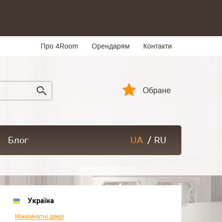
Про 4Room
Орендарям
Контакти
Обране
Блог
UA
/
RU
Україна
Міжкімнатні двері