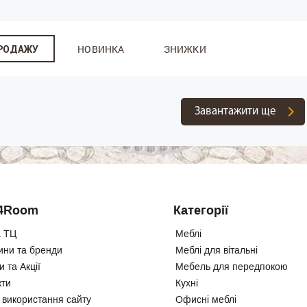
НОВИНКА
ЗНИЖКИ
ПРОДАЖУ
Завантажити ще
4Room
Категорії
 ТЦ
Меблі
ини та бренди
Меблі для вітальні
 та Акції
Мебель для передпокою
кти
Кухні
 використання сайту
Офисні меблі