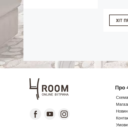
ХІТ 
Про 
Схема
Магаз
Новини
Конта
Умови