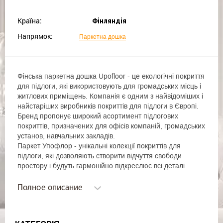
Країна:
Фінляндія
Напрямок:
Паркетна дошка
Фінська паркетна дошка Upofloor - це екологічні покриття
для підлоги, які використовують для громадських місць і
житлових приміщень. Компанія є одним з найвідоміших і
найстаріших виробників покриттів для підлоги в Європі.
Бренд пропонує широкий асортимент підлогових
покриттів, призначених для офісів компаній, громадських
установ, навчальних закладів.
Паркет Упофлор ​​- унікальні колекції покриттів для
підлоги, які дозволяють створити відчуття свободи
простору і будуть гармонійно підкреслює всі деталі
інтер'єру. Колірна палітра підлогових покриттів бренду
представлена ​​різними варіантами - від темних
Полное описание
ненасичених до спокійних м'яких тонів. Дизайн виробів
дуже лаконічний і сучасний. У колекціях бренду також є
неординарні дизайнерські рішення, які дозволять