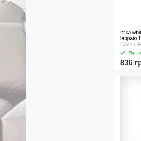
Itaka whi
lappato 
Салон: 
Під з
836 г