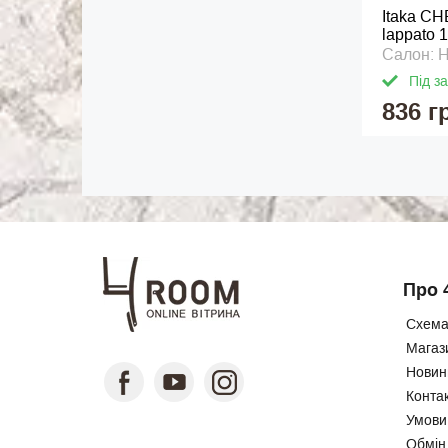
Itaka CH
lappato 
Салон: 
Під з
836 г
Про 
Схема
Магаз
Новини
Конта
Умови
Обмін