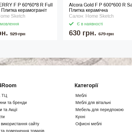
ERRY F P 60*60*8 R Full
Alcora Gold F P 600*600 R Sa
1 Плитка керамограніт
Плитка керамічна
Home Sketch
Салон: Home Sketch
амовлення
Є в наявності
рн.
630 грн.
929 грн
679 грн
4Room
Категорії
 ТЦ
Меблі
ини та бренди
Меблі для вітальні
 та Акції
Мебель для передпокою
кти
Кухні
 використання сайту
Офисні меблі
 та повернення товарів