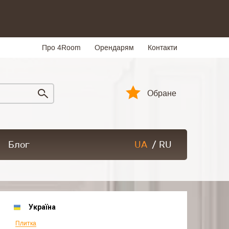
Про 4Room
Орендарям
Контакти
Обране
Блог
UA
/
RU
Україна
Плитка