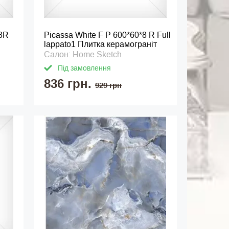
*8R
Picassa White F P 600*60*8 R Full
lappato1 Плитка керамограніт
Салон: Home Sketch
Під замовлення
836 грн.
929 грн