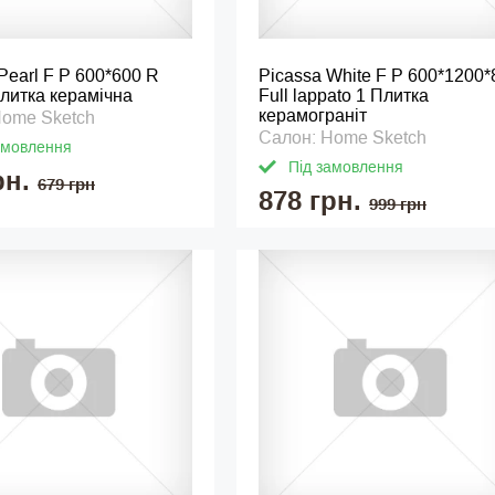
 Pearl F P 600*600 R
Picassa White F P 600*1200
Плитка керамічна
Full lappato 1 Плитка
керамограніт
Home Sketch
Салон: Home Sketch
амовлення
Під замовлення
рн.
679 грн
878 грн.
999 грн