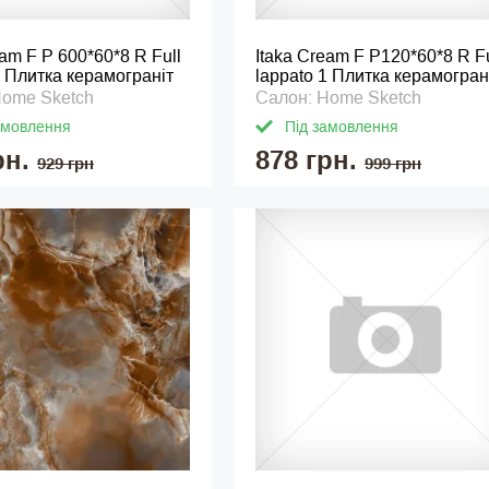
eam F P 600*60*8 R Full
Itaka Cream F P120*60*8 R Fu
1 Плитка керамограніт
lappato 1 Плитка керамогран
Home Sketch
Салон: Home Sketch
амовлення
Під замовлення
рн.
878 грн.
929 грн
999 грн