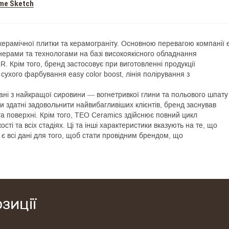
me Sketch
ерамічної плитки та керамограніту. Основною перевагою компанії 
нерами та технологами на базі високоякісного обладнання
. Крім того, бренд застосовує при виготовленні продукції
 сухого фарбування easy color boost, лінія полірування з
нані з найкращої сировини — вогнетривкої глини та польового шпату
 здатні задовольнити найвибагливіших клієнтів, бренд заснував
а поверхні. Крім того, TEO Ceramics здійснює повний цикл
ті та всіх стадіях. Ці та інші характеристики вказують на те, що
є всі дані для того, щоб стати провідним брендом, що
Україні.
зиції