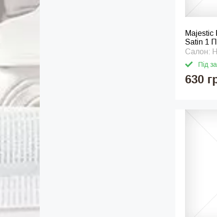
Majestic
Satin 1 
Салон: 
Під з
630 г