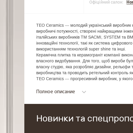
Офіційний салон:
Ho
TEO Ceramics — молодий український виробник к
виробничі потужності, створені найкращими інже
італійських виробників ТМ SACMI, SYSTEM та BMR
інноваційні технології, такі як система цифрового
використанням технологій super shine та інші.
Керамічна плитка та керамограніт компанії вико
власного видобування. Для того, щоб вироби були
власну студію, яка розробляє дизайни, рельєфи т
виробництва та проводить ретельний контроль якос
TEO Ceramics — прогресивний виробник, у якого 
спеціалізується на виготовленні даної продукції в 
Полное описание
Новинки та спецпропо