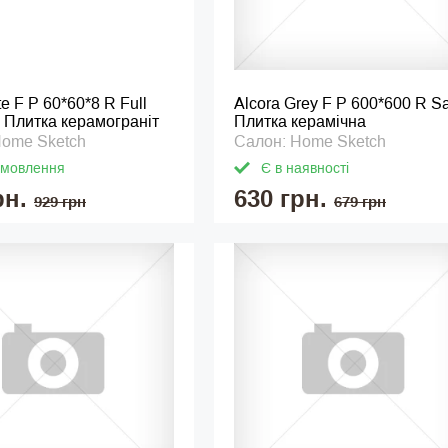
te F P 60*60*8 R Full
Alcora Grey F P 600*600 R Sa
1 Плитка керамограніт
Плитка керамічна
Home Sketch
Салон: Home Sketch
амовлення
Є в наявності
рн.
630 грн.
929 грн
679 грн