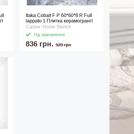
ll
Itaka Cobalt F P 60*60*8 R Full
іт
lappato 1 Плитка керамограніт
Салон: Home Sketch
Під замовлення
836 грн.
929 грн