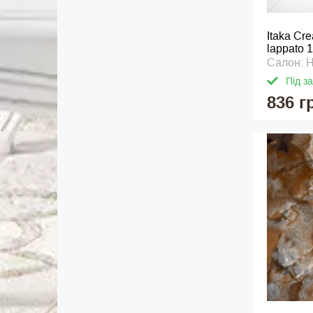
Itaka Cr
lappato 
Салон: 
Під з
836 г