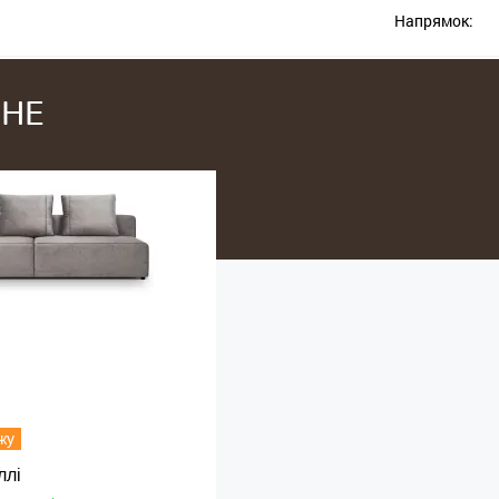
Напрямок:
SHE
жу
ллі