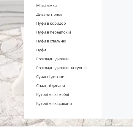
М'які ліжка
Дивани прямі
Пуфи в коридор
Пуфи в передпокій
Пуфи в спальню
Пуфи
Розкладні дивани
Розкладні дивани на кухню
Сучасні дивани
Спальні дивани
Кутові м'які меблі
Кутові м'які дивани