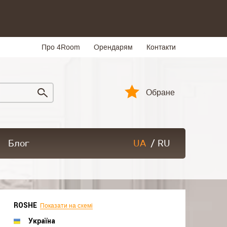
Про 4Room
Орендарям
Контакти
Обране
Блог
UA
/
RU
ROSHE
Показати на схемі
Україна