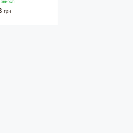
аявності
8
грн