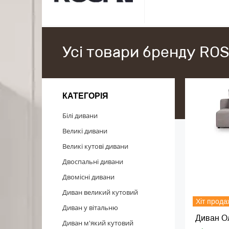
Усі товари бренду RO
КАТЕГОРІЯ
Білі дивани
Великі дивани
Великі кутові дивани
Двоспальні дивани
Двомісні дивани
Диван великий кутовий
Хіт прода
Диван у вітальню
Диван О
Диван м'який кутовий