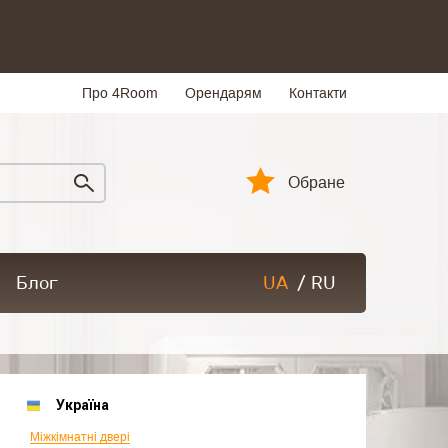
Про 4Room
Орендарям
Контакти
Обране
Блог
UA
/
RU
Україна
Міжкімнатні двері