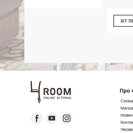
ХІТ 
Про 
Схема
Магаз
Новини
Конта
Умови