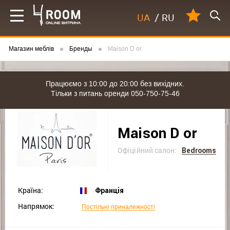
UA
/
RU
Магазин меблів
Бренды
Maison D or
Працюємо з 10:00 до 20:00 без вихідних.
Тільки з питань оренди 050-750-75-46
Maison D or
Офіційний салон:
Bedrooms
Країна:
Франція
Напрямок:
Постільні приналежності