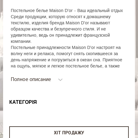
Постельное белье Maison D'or – Ваш идеальный отдых
Среди продукции, которую относят к домашнему
текстилю, изделия бренда Maison D'or называют
образцом качества и безупречного стиля. И не
удивительно, ведь он принадлежит французской
компании.
Постельные принадлежности Maison D'or настроят на
волну неги и релакса, помогут снять скопившееся за
день напряжение и погрузиться в океан сна. Приятное
на ощупь, мягкое и легкое постельное белье, а также
одежда для дома станут любимцами всей семьи. Ведь
текстиль изготавливают из натуральных экологичных
Полное описание
материалов, не вызывающих аллергию. Все изделия
представляют собой гармоничное сочетание
изысканного французского стиля, идеальной
КАТЕГОРІЯ
комфортности и долговечности. Не удивительно, что
изделия бренда выбирают те, кто ценит комфорт и
заботится о здоровье своих домочадцев. К тому же,
комплекты белья с легкостью выдерживают
многократные стирки, оставаясь красивыми, не теряя
ХІТ ПРОДАЖУ
форму и сочность красок.