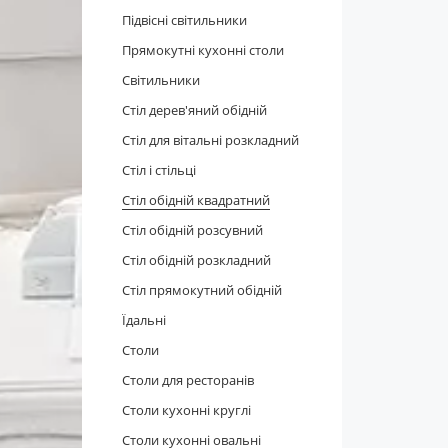
Підвісні світильники
Прямокутні кухонні столи
Світильники
Стіл дерев'яний обідній
Стіл для вітальні розкладний
Cтіл і стільці
Стіл обідній квадратний
Стіл обідній розсувний
Стіл обідній розкладний
Стіл прямокутний обідній
Їдальні
Столи
Столи для ресторанів
Столи кухонні круглі
Столи кухонні овальні