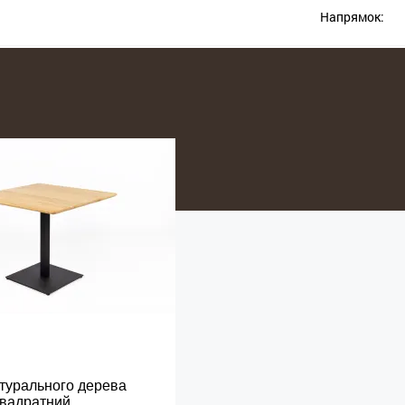
Напрямок:
атурального дерева
квадратний