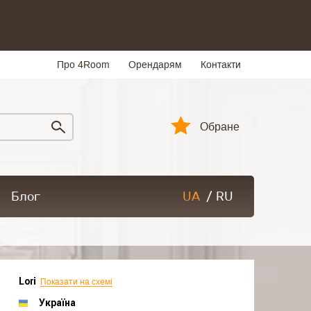
Про 4Room
Орендарям
Контакти
Обране
Блог
UA
/
RU
Lori
Показати на схемі
Україна