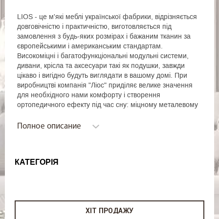
LIOS - це м'які меблі української фабрики, відрізняється
довговічністю і практичністю, виготовляється під
замовлення з будь-яких розмірах і бажаним тканин за
європейськими і американським стандартам.
Високоміцні і багатофункціональні модульні системи,
дивани, крісла та аксесуари такі як подушки, завжди
цікаво і вигідно будуть виглядати в вашому домі. При
виробництві компанія "Ліос" приділяє велике значення
для необхідного нами комфорту і створення
ортопедичного ефекту під час сну: міцному металевому
каркасі, буковим ламелей, а також застосовуються
регульовані ролики з капролактану. Також зручні м'які
Полное описание
багатошарові матраци і знімні чохли - як доповнення до
рівня комфорту від "Ліос". Гарантійний термін - 18
місяців для повної впевненості в якості.
КАТЕГОРІЯ
ХІТ ПРОДАЖУ