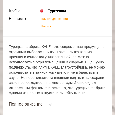
Країна:
Туреччина
Напрямок:
Плитка для ванної
Плитка
Турецкая фабрика KALE - это современная продукция с
огромным выбором плитки. Такая плитка весьма
прочная и считается универсальной, ее можно
использовать внутри помещения и снаружи. Еще нужно
подчеркнуть, что плитка KALE влагоустойчива, ее можно
использовать в ванной комнате или же в бане, или в
сауне. Не переживайте за внешний вид, плитка сохранит
свою превосходность на многие годы И еще одним
интересным фактом считается то, что турецкие фабрики
одними из первых выпустили линейку плитки,
имитирующую дерево или же природный камень, а
также состаренный кафель для интерьеров с нотками
Полное описание
античности.