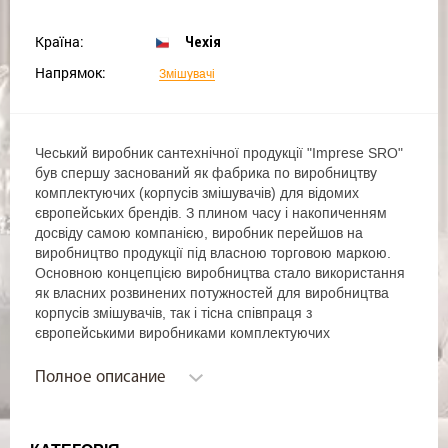
Країна:
Чехія
Напрямок:
Змішувачі
Чеський виробник сантехнічної продукції "Imprese SRO"
був спершу заснований як фабрика по виробництву
комплектуючих (корпусів змішувачів) для відомих
європейських брендів. З плином часу і накопиченням
досвіду самою компанією, виробник перейшов на
виробництво продукції під власною торговою маркою.
Основною концепцією виробництва стало використання
як власних розвинених потужностей для виробництва
корпусів змішувачів, так і тісна співпраця з
європейськими виробниками комплектуючих
(картриджів, аераторів).
В основу концепції стилю була закладена простота
Полное описание
форм в поєднанні з ергономічністю і вишуканим
дизайном, тому слоганом компанії стало "Стиль добрих
традицій". Продукція компанії "Imprese SRO" легко