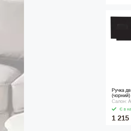
Ручка дв
(чорний)
Салон: 
Є в н
1 215