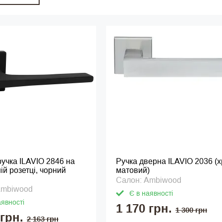
учка ILAVIO 2846 на
Ручка дверна ILAVIO 2036 (
ій розетці, чорний
матовий)
Салон: Ambiwood
Ambiwood
Є в наявності
аявності
1 170 грн.
1 300 грн
 грн.
2 163 грн