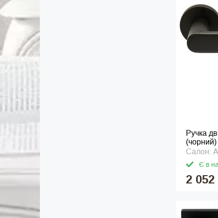
Ручка дв
(чорний)
Салон: 
Є в н
2 052