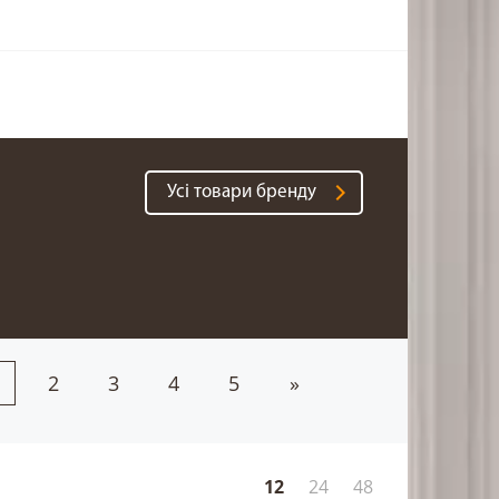
Усі товари бренду
2
3
4
5
»
12
24
48