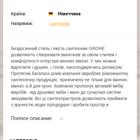
Країна:
Німеччина
Напрямок:
Сантехніка
Бездоганний стиль і якість сантехніки GROHE
дозволяють створювати виняткові за своїм стилем і
комфортності інтер'єри ванних кімнат. У них можна
відпочити і душею, і тілом, насолоджуючись релаксом.
Протягом багатьох років компанія виробляє різноманітну
сантехнічну продукцію, призначену не тільки для ванних
кімнат, а й для кухні. Компанія пропонує великий вибір
виробів - від душових кабін і ванн до сучасних систем
змішувачів. Всі ці сантехпристроїв дозволяють приймати
з зручністю водні процедури і зробити простір в
приміщенні більш зручним.
В асортименті представлений великий вибір різних
Полное описание
пристроїв для душа і умивальників, а також, аксесуари
для ванних кімнат. Вироби представлені в
найрізноманітніших варіаціях форм і колірних рішень,