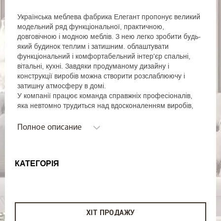
Українська меблева фабрика Елегант пропонує великий
модельний ряд функціональної, практичною,
довговічною і модною меблів. З нею легко зробити будь-
який будинок теплим і затишним. облаштувати
функціональний і комфортабельний інтер'єр спальні,
вітальні, кухні. Завдяки продуманому дизайну і
конструкції виробів можна створити розслаблюючу і
затишну атмосферу в домі.
У компанії працює команда справжніх професіоналів,
яка невтомно трудиться над вдосконаленням виробів,
пропонуючи щороку нові цікаві моделі. Особливо
приваблює покупців корпусні меблі Елегант, а також м'які
Полное описание
гарнітури. А колекції представлені також моделі, які
дозволять створювати різні просторові рішення,
облаштувати навіть найменші приміщення. В
КАТЕГОРІЯ
асортименті бренду представлена ​​більше 20 видів в
кутових диванів, різноманітні моделі ліжок, пуфів,
кухонних куточків, а також меблі для барів, стильні ліжка і
м'які куточки. Всі вони виконані в різній колірній гамі,
володіють різними габаритами і конфігурацією.
ХІТ ПРОДАЖУ
Елегантні, ергономічні, комфортні і прості в зверненні