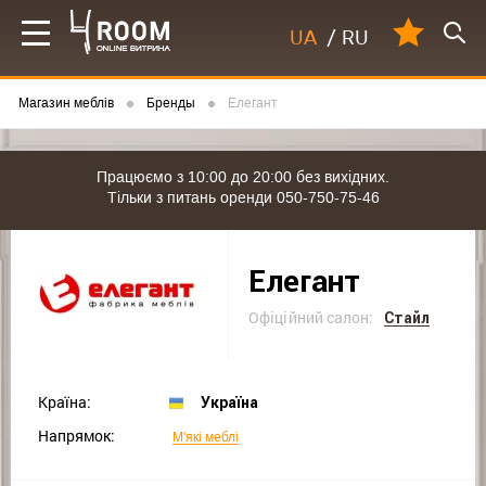
UA
/
RU
Магазин меблів
Бренды
Елегант
Працюємо з 10:00 до 20:00 без вихідних.
Тільки з питань оренди 050-750-75-46
Елегант
Офіційний салон:
Стайл
Країна:
Україна
Напрямок:
М'які меблі