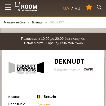
UA
/
RU
Магазин меблів
Бренды
DEKNUDT
Працюємо з 10:00 до 20:00 без вихідних.
Тільки з питань оренди 050-750-75-46
DEKNUDT
Офіційний салон:
CAVIO
Країна:
Бельгія
Напрямок:
Дзеркала