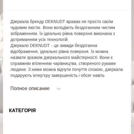
Дзеркала бренду DEKNUDT вражає не просто своїм
чудовим якістю. Вони володіють бездоганним чистим
зображенням. Їх ідеально рівна поверхня виконана з
дотриманням усіх технологій.
Дзеркало DEKNUDT - це завжди бездоганна
відображення, ідеально рівна поверхня. Їх можна
назвати зразком дзеркального майстерності. Вони є
справжнім втіленням чарівництва, створеного руками
людини. З ними можна відчути почуття спокою, дзеркала
подарують інтер'єру завершеність і обсяг навіть
невеликого приміщення. Ці предмети інтер'єру не
просто розширять кімнату, але і допоможуть створити
Полное описание
потрібну атмосферу в житло, розширити або зробити
яскравий акцент. Вони є прекрасними інструментами для
втілення самих цікавих задумок дизайнерів для житлових
КАТЕГОРІЯ
будинків і ванних.
Використання високоякісних матеріалів дозволяє
випускати красиві і довговічні дзеркала. Компанія задіє
для створення своїх виробів скло, витратні матеріали,