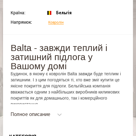
Країна:
Бельгія
Напрямок:
Ковролін
Balta - завжди теплий і
затишний підлога у
Вашому домі
Будинок, в якому є ковролін Balta завжди буде теплим і
затишним. І з цим погодяться ті, хто вже зміг купити це
якісне покриття для підлоги. Бельгійська компанія
вважається одним з найбільших виробників килимових
покриттів як для домашнього, так і комерційного
використання.
Ковролін Балта: комфорт і
Полное описание
краса сучасного житла
Balta - ковролін, який створений для комфортного життя