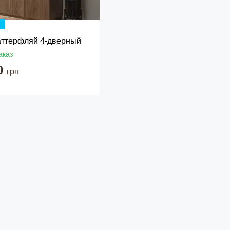
ттерфляй 4-дверный
аказ
0
грн