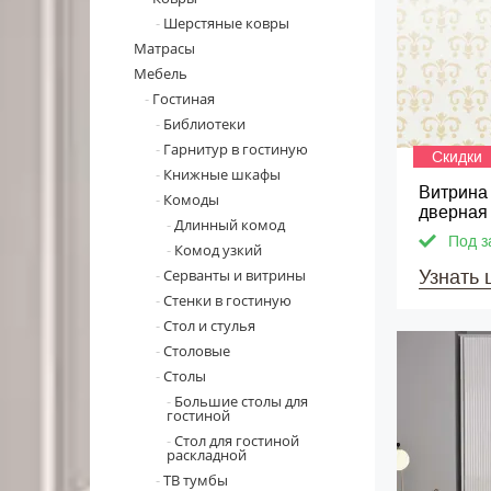
Шерстяные ковры
Матрасы
Мебель
Гостиная
Библиотеки
Гарнитур в гостиную
Скидки
Книжные шкафы
Витрина 
Комоды
дверная
Длинный комод
Под з
Комод узкий
Серванты и витрины
Узнать 
Стенки в гостиную
Стол и стулья
Столовые
Столы
Большие столы для
гостиной
Стол для гостиной
раскладной
ТВ тумбы