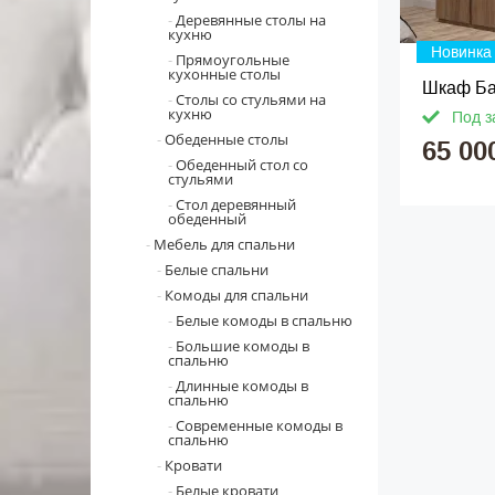
Деревянные столы на
кухню
Новинка
Прямоугольные
кухонные столы
Шкаф Ба
Столы со стульями на
кухню
Под з
Обеденные столы
65 00
Обеденный стол со
стульями
Стол деревянный
обеденный
Мебель для спальни
Белые спальни
Комоды для спальни
Белые комоды в спальню
Большие комоды в
спальню
Длинные комоды в
спальню
Современные комоды в
спальню
Кровати
Белые кровати