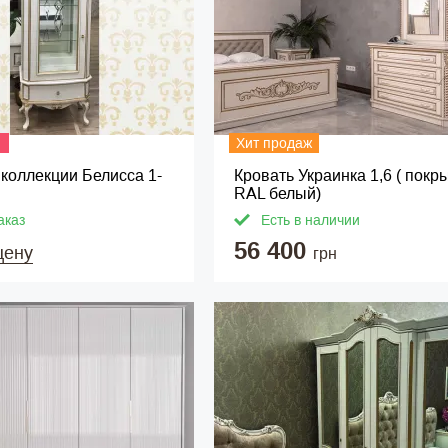
Хит продаж
коллекции Белисса 1-
Кровать Украинка 1,6 ( покр
RAL белый)
аказ
Есть в наличии
56 400
цену
грн