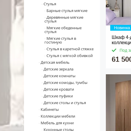
Стулья
Барные стулья мягкие
Деревянные мягкие
стулья
Мягкие обеденные
Новинка
стулья
Шкаф 4-
Мягкие стулья в
гостиную
коллекц
Стулья в каретной стяжке
Под з
Стулья с мягкой обивкой
61 50
Детская мебель
Детские зеркала
Детские комнаты
Детские комоды, тумбы
Детские кровати
Детские пуфики
Детские столы и стулья
Кабинеты
Коллекции мебели
Мебель для кухни
Кухонные столы