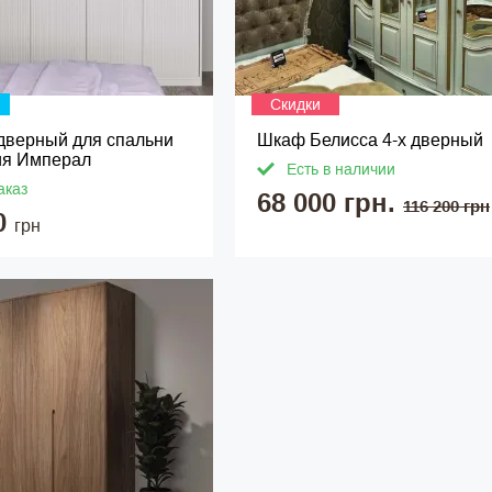
Скидки
дверный для спальни
Шкаф Белисса 4-х дверный
ия Имперал
Есть в наличии
аказ
68 000 грн.
116 200 грн
0
грн