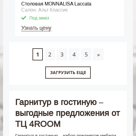
Столовая MONNALISA Laccata
Салон: Альт Классик
Под заказ
Узнать цену
1
2
3
4
5
»
ЗАГРУЗИТЬ ЕЩЕ
Гарнитур в гостиную –
выгодные предложения от
ТЦ 4ROOM
Гарнитур в гостиную – набор предметов мебели,