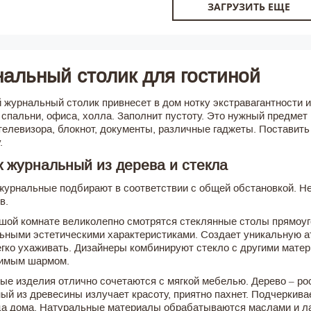
ЗАГРУЗИТЬ ЕЩЕ
альный столик для гостиной
 журнальный столик привнесет в дом нотку экстравагантности 
, спальни, офиса, холла. Заполнит пустоту. Это нужный предме
 телевизора, блокнот, документы, различные гаджеты. Поставить
.
 журнальный из дерева и стекла
журнальные подбирают в соответствии с общей обстановкой. Н
в.
шой комнате великолепно смотрятся стеклянные столы прямоуг
ьными эстетическими характеристиками. Создает уникальную ат
егко ухаживать. Дизайнеры комбинируют стекло с другими мате
римым шармом.
ые изделия отлично сочетаются с мягкой мебелью. Дерево – р
ый из древесины излучает красоту, приятно пахнет. Подчеркива
а дома. Натуральные материалы обрабатываются маслами и лак