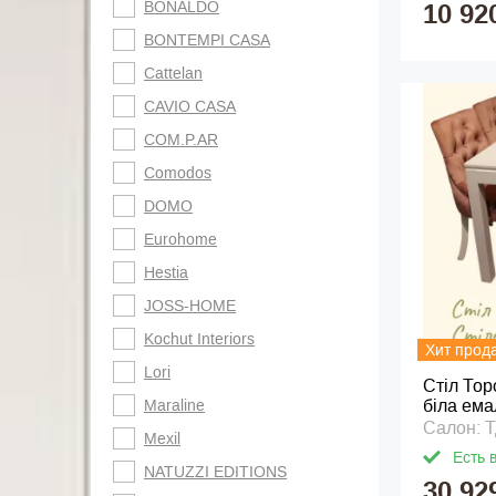
BONALDO
10 92
BONTEMPI CASA
Cattelan
CAVIO CASA
COM.P.AR
Comodos
DOMO
Eurohome
Hestia
JOSS-HOME
Kochut Interiors
Хит прод
Lori
Стіл Тор
Maraline
біла ема
Салон: 
Mexil
Есть 
NATUZZI EDITIONS
30 92