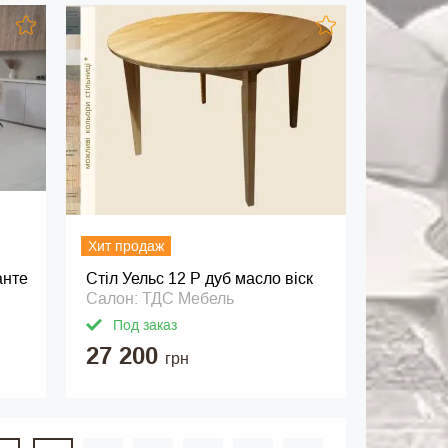
Хит продаж
анте
Стіл Уельс 12 Р дуб масло віск
Салон: ТДС Мебель
Под заказ
27 200
грн