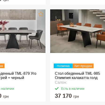
аж
Новинка
Хит продаж
еденный TML-879 Уго
Стол обеденный ТМL-985
грей + черный
Олимпия калакатта голд
Салон:
в наличии
Есть в наличии
0
37 170
грн
грн