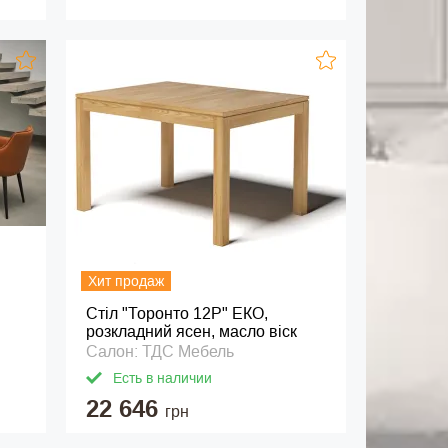
Хит продаж
Стіл "Торонто 12Р" ЕКО,
розкладний ясен, масло віск
Салон: ТДС Мебель
Есть в наличии
22 646
грн