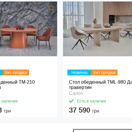
Хит продаж
Новинка
Хит продаж
еденный ТМ-210
Стол обеденный ТМL-980 Д
н
травертин
Салон:
в наличии
Есть в наличии
8
37 590
грн
грн