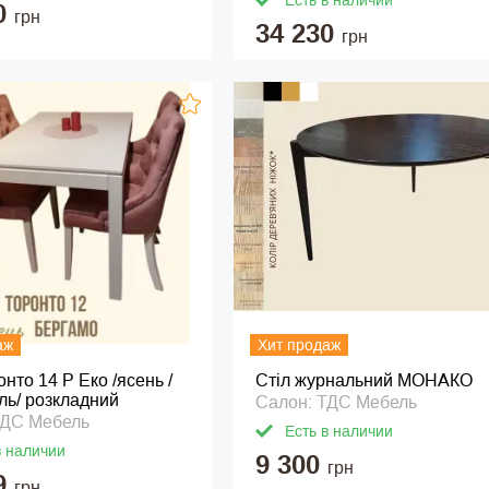
Есть в наличии
0
грн
34 230
грн
аж
Хит продаж
онто 14 Р Еко /ясень /
Стіл журнальний МОНАКО
ль/ розкладний
Салон: ТДС Мебель
ТДС Мебель
Есть в наличии
в наличии
9 300
грн
9
грн