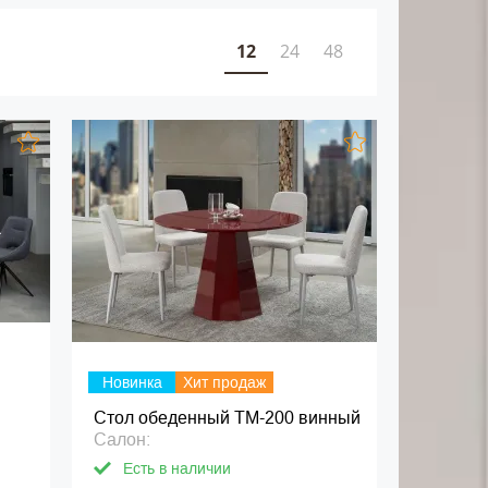
12
24
48
Новинка
Хит продаж
Стол обеденный ТМ-200 винный
Салон:
Есть в наличии