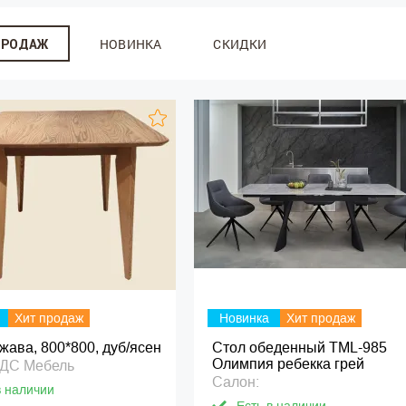
НОВИНКА
СКИДКИ
ПРОДАЖ
Хит продаж
Новинка
Хит продаж
жава, 800*800, дуб/ясен
Стол обеденный ТМL-985
Олимпия ребекка грей
ТДС Мебель
Салон:
в наличии