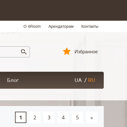
О 4Room
Арендаторам
Контакты
Избранное
Блог
UA
/
RU
1
2
3
4
5
»