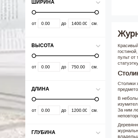
ШИРИНА
от
до
см.
Журн
ВЫСОТА
Красивый
гостиной
пульт от
статуэтку
от
до
см.
Столик
Столики 
ДЛИНА
предмето
В неболь
изумител
За ним л
от
до
см.
неповто
Деревянн
журнальн
ГЛУБИНА
владельц