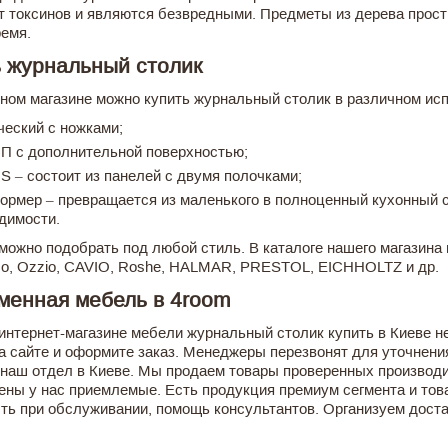
 токсинов и являются безвредными. Предметы из дерева прост
ремя.
ь журнальный столик
ном магазине можно купить журнальный столик в различном ис
ческий с ножками;
 П с дополнительной поверхностью;
 S ‒ состоит из панелей с двумя полочками;
ормер ‒ превращается из маленького в полноценный кухонный с
димости.
можно подобрать под любой стиль. В каталоге нашего магазина
mo, Оzzio, CAVIO, Roshe, HALMAR, PRESTOL, EICHHOLTZ и др.
менная мебель в 4room
интернет-магазине мебели журнальный столик купить в Киеве н
а сайте и оформите заказ. Менеджеры перезвонят для уточнени
 наш отдел в Киеве. Мы продаем товары проверенных производи
ены у нас приемлемые. Есть продукция премиум сегмента и тов
ть при обслуживании, помощь консультантов. Организуем достав