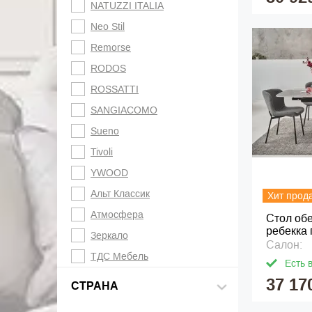
NATUZZI ITALIA
Neo Stil
Remorse
RODOS
ROSSATTI
SANGIACOMO
Sueno
Tivoli
YWOOD
Альт Классик
Хит прод
Атмосфера
Стол об
ребекка 
Зеркало
Салон:
ТДС Мебель
Есть 
37 17
СТРАНА