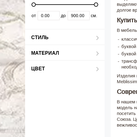
выделяют
долгое в
от
до
см.
Купит
В мебель
СТИЛЬ
класси
буквой
МАТЕРИАЛ
буквой
трансф
необхо
ЦВЕТ
Изделия 
Meblissi
Совре
В нашем 
модель н
посетить
Союза. Ц
вежливос