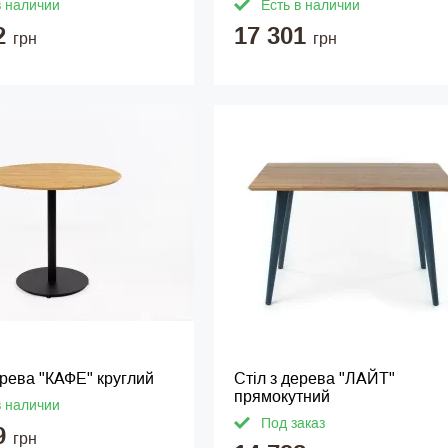
в наличии
Есть в наличии
2
17 301
грн
грн
ерева "КАФЕ" круглий
Стіл з дерева "ЛАЙТ"
прямокутний
в наличии
Под заказ
9
грн