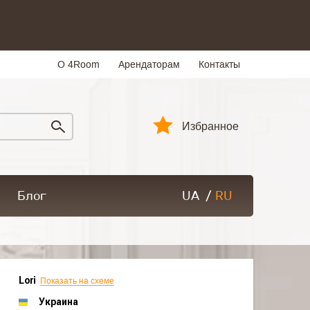
О 4Room
Арендаторам
Контакты
Избранное
Блог
UA
/
RU
Lori
Показать на схеме
Украина