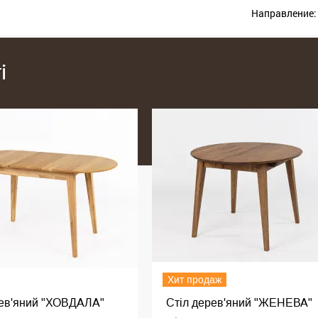
Направление:
i
Хит продаж
рев'яний "ХОВДАЛА"
Стіл дерев'яний "ЖЕНЕВА"