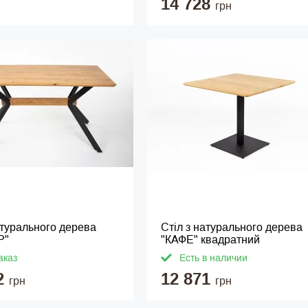
14 728
грн
атурального дерева
Стіл з натурального дерева
Р"
"КАФЕ" квадратний
аказ
Есть в наличии
2
12 871
грн
грн