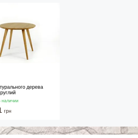
атурального дерева
круглий
в наличии
1
грн