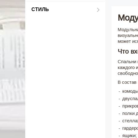
СТИЛЬ
Моду
Модульна
визуальн
может ис
Что в
Спальни 
каждого 
свободно
В состав
комоды
двуспа
прикро
полки 
стелла
гардер
ящики;