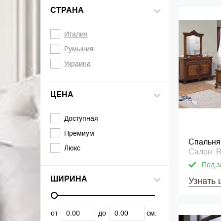
СТРАНА
Италия
Румыния
Украина
ЦЕНА
Доступная
Премиум
Спальня
Люкс
Салон: R
Под з
ШИРИНА
Узнать 
от
до
см.