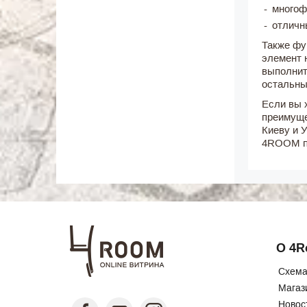
многоф
отличн
Также фу
элемент 
выполнит
остальны
Если вы 
преимуще
Киеву и 
4ROOM по
О 4
Схема
Магаз
Новос