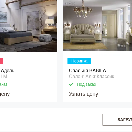
Новинка
 Адель
Спальня BABILA
DLM
Салон: Альт Классик
аказ
Под заказ
цену
Узнать цену
ЗАГРУ