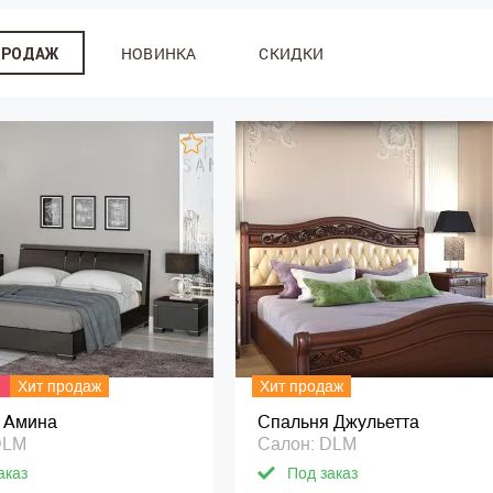
НОВИНКА
СКИДКИ
ПРОДАЖ
Хит продаж
Хит продаж
 Амина
Спальня Джульетта
DLM
Салон: DLM
аказ
Под заказ