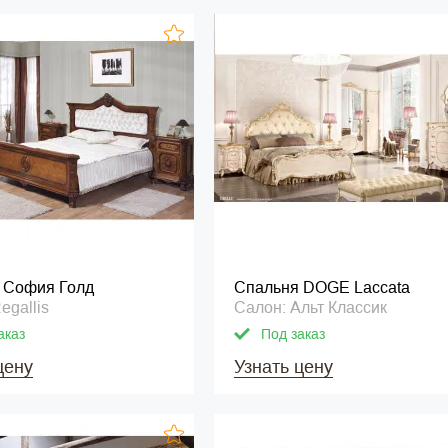
 София Голд
Спальня DOGE Laccata
egallis
Салон: Альт Классик
аказ
Под заказ
цену
Узнать цену