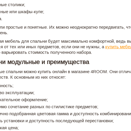
ные столики;
ные или шкафы-купе;
а.
ли простые и понятные. Их можно неоднократно передвигать, чт
ень.
я мебель для спальни будет максимально комфортной, ведь в
ся от тех или иных предметов, если они не нужны, а
купить мебе
 варьировать стоимость полученного набора.
ни модульные и преимущества
е спальни можно купить онлайн в магазине 4ROOM. Они отлич
ств. К основным из них относят:
чность;
во эксплуатации;
кательное оформление;
имо сочетание разных по стилистике предметов;
ично подобранная цветовая гамма и доступность комбинирования
ть установки и доступность последующей перестановки;
кая цена;