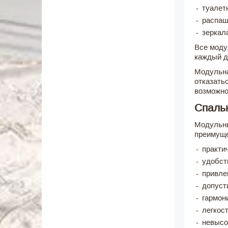
туалет
распаш
зеркал
Все моду
каждый д
Модульна
отказать
возможно
Спаль
Модульны
преимуще
практи
удобст
привле
допуст
гармон
легкос
невысо