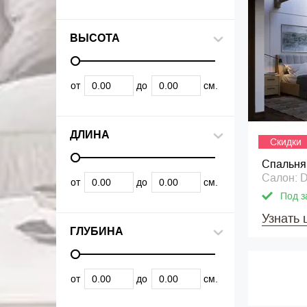
ВЫСОТА
от
до
см.
ДЛИНА
Скидки
Спальня
Салон: 
от
до
см.
Под з
Узнать 
ГЛУБИНА
от
до
см.