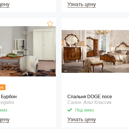
цену
Узнать цену
аж
 Бурбон
Спальня DOGE noce
egallis
Салон: Альт Классик
аказ
Под заказ
цену
Узнать цену