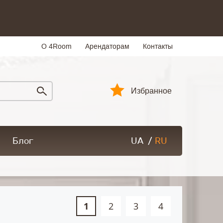
О 4Room
Арендаторам
Контакты
Избранное
Блог
UA
/
RU
1
2
3
4