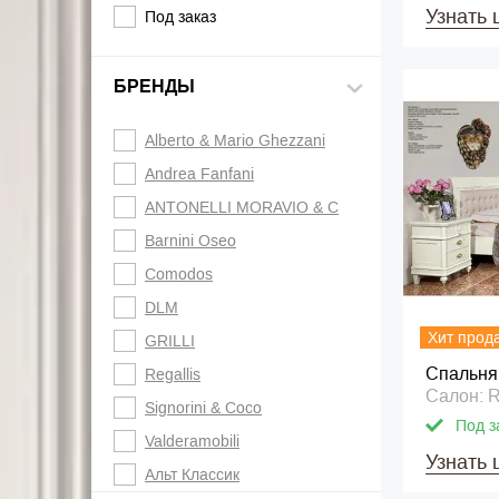
Узнать 
Под заказ
БРЕНДЫ
Alberto & Mario Ghezzani
Andrea Fanfani
ANTONELLI MORAVIO & C
Barnini Oseo
Comodos
DLM
Хит прод
GRILLI
Спальня
Regallis
Салон: R
Signorini & Coco
Под з
Valderamobili
Узнать 
Альт Классик