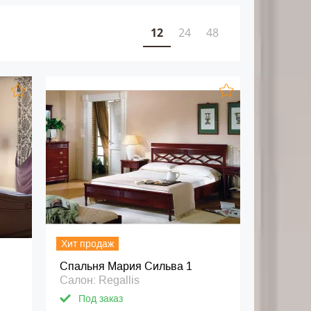
12
24
48
Хит продаж
Спальня Мария Сильва 1
Салон: Regallis
Под заказ