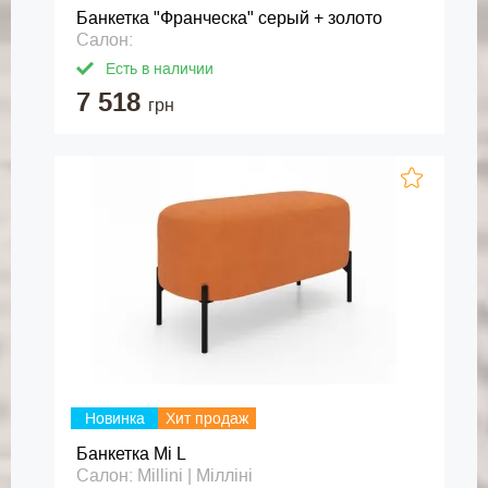
Банкетка "Франческа" серый + золото
Салон:
Есть в наличии
7 518
грн
Новинка
Хит продаж
Банкетка Mi L
Салон: Millini | Мілліні