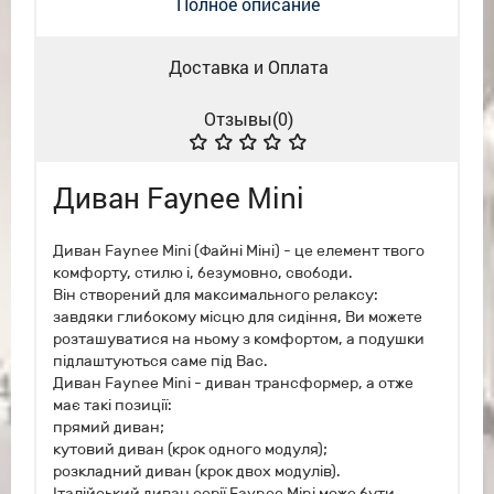
Полное описание
Доставка и Оплата
Отзывы(
0
)
Диван Faynee Mini
Диван Faynee Mini (Файні Міні) - це елемент твого
комфорту, стилю і, безумовно, свободи.
Він створений для максимального релаксу:
завдяки глибокому місцю для сидіння, Ви можете
розташуватися на ньому з комфортом, а подушки
підлаштуються саме під Вас.
Диван Faynee Mini - диван трансформер, а отже
має такі позиції:
прямий диван;
кутовий диван (крок одного модуля);
розкладний диван (крок двох модулів).
Італійський диван серії Faynee Mini може бути