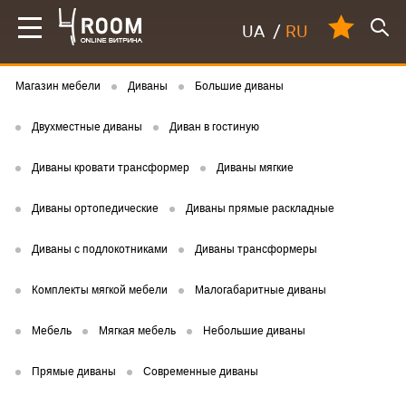
UA
/
RU
Магазин мебели
Диваны
Большие диваны
Двухместные диваны
Диван в гостиную
Диваны кровати трансформер
Диваны мягкие
Диваны ортопедические
Диваны прямые раскладные
Диваны с подлокотниками
Диваны трансформеры
Комплекты мягкой мебели
Малогабаритные диваны
Мебель
Мягкая мебель
Небольшие диваны
Прямые диваны
Современные диваны