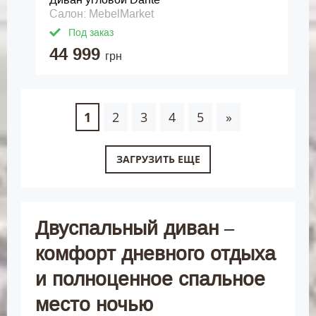
Салон: MebelMarket
Под заказ
44 999
грн
1
2
3
4
5
»
ЗАГРУЗИТЬ ЕЩЕ
Двуспальный диван –
комфорт дневного отдыха
и полноценное спальное
место ночью