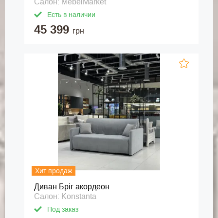
Салон: MebelMarket
Есть в наличии
45 399
грн
Хит продаж
Диван Бріг акордеон
Салон: Konstanta
Под заказ