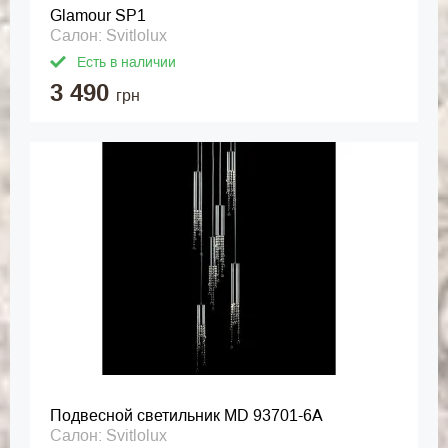
Glamour SP1
Салон: Svitlolux
Есть в наличии
3 490
грн
Подвесной светильник MD 93701-6A
Салон: Svitlolux