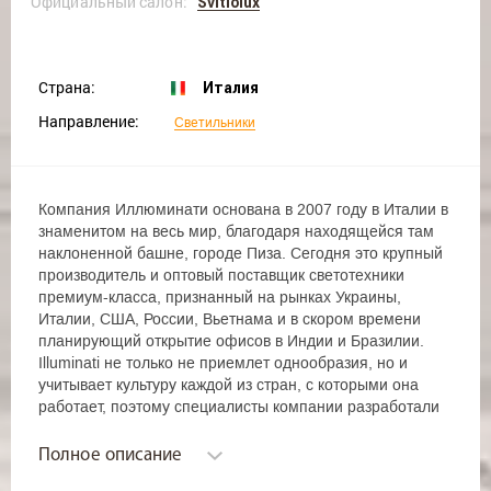
Официальный салон:
Svitlolux
Страна:
Италия
Направление:
Светильники
Компания Иллюминати основана в 2007 году в Италии в
знаменитом на весь мир, благодаря находящейся там
наклоненной башне, городе Пиза. Сегодня это крупный
производитель и оптовый поставщик светотехники
премиум-класса, признанный на рынках Украины,
Италии, США, России, Вьетнама и в скором времени
планирующий открытие офисов в Индии и Бразилии.
Illuminati не только не приемлет однообразия, но и
учитывает культуру каждой из стран, с которыми она
работает, поэтому специалисты компании разработали
коллекции торшеров с учетом сочетаемости модных
трендов с традициями той или иной страны. С начала
Полное описание
2011 года работает с Россией и Украиной.