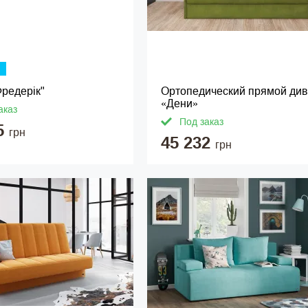
редерік"
Ортопедический прямой ди
«Дени»
аказ
Под заказ
5
грн
45 232
грн