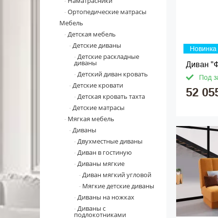
Наматрасники
Ортопедические матрасы
Мебель
Детская мебель
Детские диваны
Новинка
Детские раскладные
диваны
Диван "Ф
Детский диван кровать
Под з
Детские кровати
52 05
Детская кровать тахта
Детские матрасы
Мягкая мебель
Диваны
Двухместные диваны
Диван в гостиную
Диваны мягкие
Диван мягкий угловой
Мягкие детские диваны
Диваны на ножках
Диваны с
подлокотниками