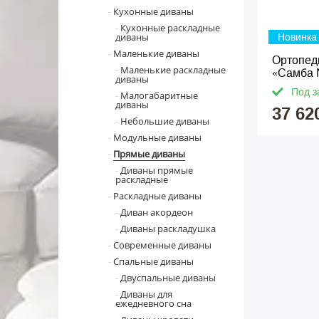
Кухонные диваны
Кухонные раскладные
диваны
Новинка
Маленькие диваны
Ортопед
Маленькие раскладные
«Самба
диваны
Под з
Малогабаритные
диваны
37 62
Небольшие диваны
Модульные диваны
Прямые диваны
Диваны прямые
раскладные
Раскладные диваны
Диван акордеон
Диваны раскладушка
Современные диваны
Спальные диваны
Двуспальные диваны
Диваны для
ежедневного сна