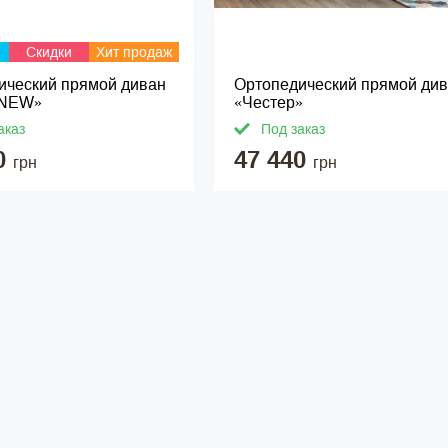
Скидки
Хит продаж
ический прямой диван
Ортопедический прямой ди
 NEW»
«Честер»
аказ
Под заказ
0
47 440
грн
грн