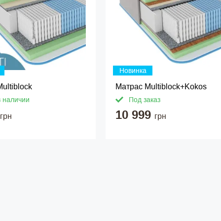
Новинка
ultiblock
Матрас Multiblock+Kokos
в наличии
Под заказ
10 999
грн
грн