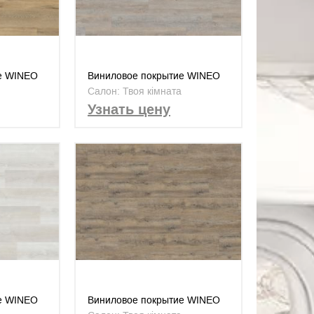
е WINEO
Виниловое покрытие WINEO
Adventure
Wineo 400 DB Wood Desire Oak
Салон: Твоя кімната
0111)
Light, V0 (DB00108)
Узнать цену
е WINEO
Виниловое покрытие WINEO
 Dream
Wineo 400 DB Wood Embrace