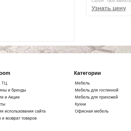
Салон: Твоя кімната
Pine Light, V0 (DB00
Узнать цену
Room
Категории
 ТЦ
Мебель
ины и бренды
Мебель для гостинной
ти и Акции
Мебель для прихожей
кты
Кухни
ия использования сайта
Офисная мебель
 и возврат товаров