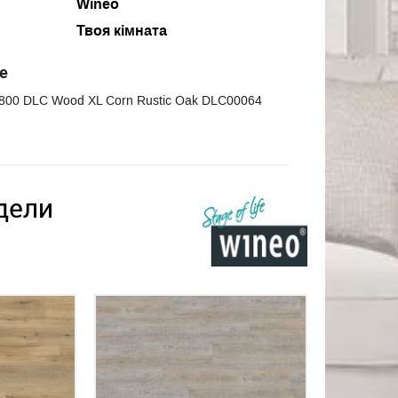
Wineo
Твоя кімната
е
800 DLC Wood XL Corn Rustic Oak DLC00064
дели