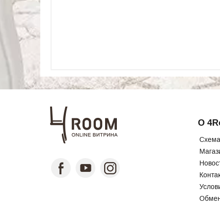
О 4
Схема
Магаз
Новос
Конта
Услов
Обмен