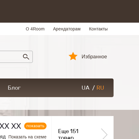
О 4Room
Арендаторам
Контакты
Избранное
Блог
UA
/
RU
ХХ ХХ
показать
Еще 151
ряд
Показать на схеме
товар