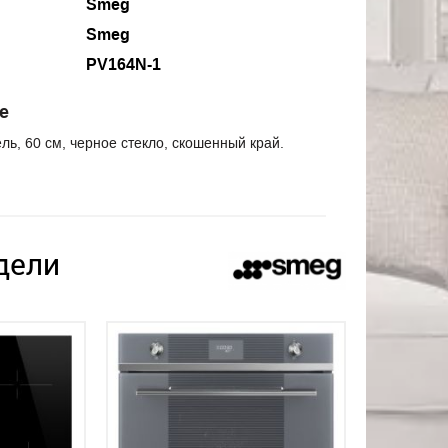
Smeg
Smeg
PV164N-1
е
ль, 60 см, черное стекло, скошенный край.
дели