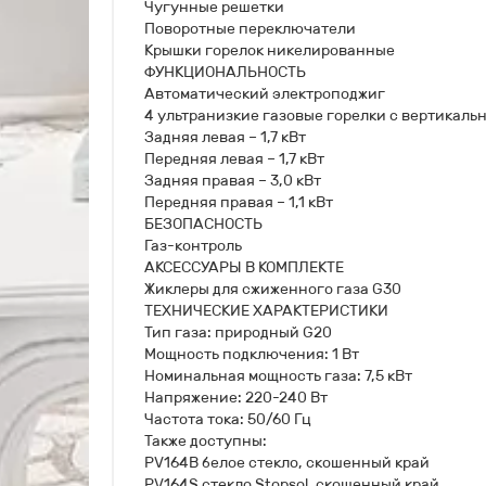
Чугунные решетки
Поворотные переключатели
Крышки горелок никелированные
ФУНКЦИОНАЛЬНОСТЬ
Автоматический электроподжиг
4 ультранизкие газовые горелки с вертикаль
Задняя левая – 1,7 кВт
Передняя левая – 1,7 кВт
Задняя правая – 3,0 кВт
Передняя правая – 1,1 кВт
БЕЗОПАСНОСТЬ
Газ-контроль
АКСЕССУАРЫ В КОМПЛЕКТЕ
Жиклеры для сжиженного газа G30
ТЕХНИЧЕСКИЕ ХАРАКТЕРИСТИКИ
Тип газа: природный G20
Мощность подключения: 1 Вт
Номинальная мощность газа: 7,5 кВт
Напряжение: 220-240 Вт
Частота тока: 50/60 Гц
Также доступны:
PV164B белое стекло, скошенный край
PV164S стекло Stopsol, скошенный край