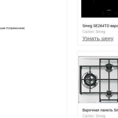
Smeg SE264TD вар
ным пламенем:
панель
Салон: Smeg
Узнать цену
Варочная панель S
P1641X
Салон: Smeg