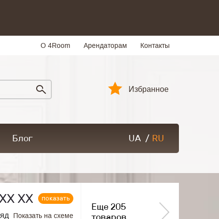
О 4Room
Арендаторам
Контакты
Избранное
Блог
UA
/
RU
ХХ ХХ
показать
Еще 205
ряд
Показать на схеме
товаров