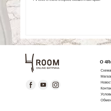
О 4
Схема
Магаз
Новос
Конта
Услов
Обмен