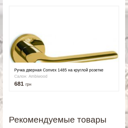
Ручка дверная Convex 1485 на круглой розетке
латунь полированная
Салон: Ambiwood
681
грн
Рекомендуемые товары