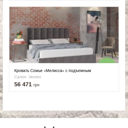
Кровать Сомье «Мелисса» c подъемным
механизмом
Салон: Veneto
56 471
грн