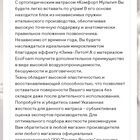
С ортопедическим матрасом «Комфорт Мульти» Вы
будете легко вставать по утрам! В его основе
находится блок из независимых пружин
итальянского производства, обеспечивая
высокую точечную поддержку и анатомически
правильное положение позвоночника.
Независимо от времени года, Вы будете
наслаждаться идеальным микроклиматом
благодаря эффекту «Зима-Лето»! А с материалом
EcoFoam получите дополнительное преимущество
в виде высокой воздухопроницаемости,
бесшумности и долговечности.
Ткань обладает высокой эластичностью и
восстанавливающей способностью, что позволяет
оставаться поверхности Вашего матраса без
складок даже после длительного использования.
Попробуйте и убедитесь сами! Указанная
жесткость для данного матраса - субъективная
оценка экспертов производителя. Для
оптимального подбора жесткости рекомендуем
Вам обратиться в любой магазин производителя
или любого магазина официальных
представителей ООО "Группа Венето" по ссылке.