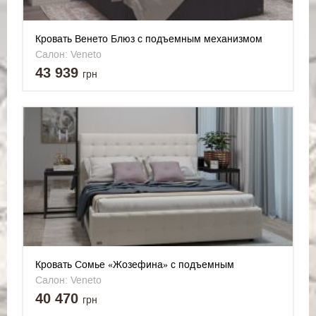
Кровать Венето Блюз с подъемным механизмом
Салон: Veneto
43 939
грн
Кровать Сомье «Жозефина» c подъемным
механизмом
Салон: Veneto
40 470
грн