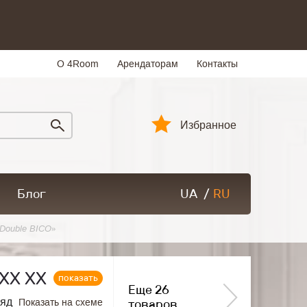
О 4Room
Арендаторам
Контакты
Избранное
Блог
UA
/
RU
Double BICO»
ХХ ХХ
показать
Еще 26
ряд
Показать на схеме
товаров