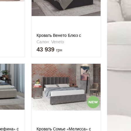
Кровать Венето Блюз с
подъемным механизмом
Салон: Veneto
43 939
грн
зефина» c
Кровать Сомье «Мелисса» c