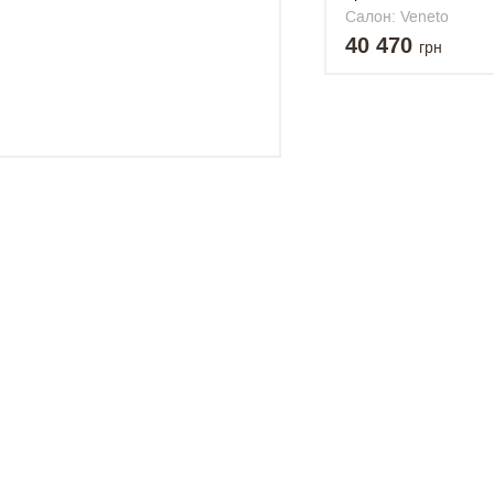
подъемным механи
Салон: Veneto
40 470
грн