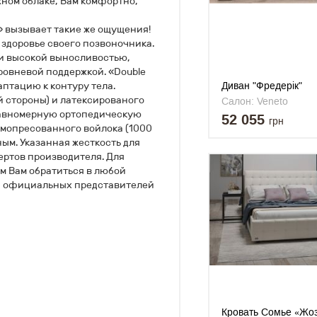
жном облаке, Вам комфортно,
» вызывает такие же ощущения!
 здоровье своего позвоночника.
и высокой выносливостью,
овневой поддержкой. «Double
птацию к контуру тела.
Диван "Фредерік"
й стороны) и латексированого
Салон: Veneto
 равномерную ортопедическую
52 055
грн
рмопресованного войлока (1000
ным. Указанная жесткость для
ертов производителя. Для
м Вам обратиться в любой
а официальных представителей
Кровать Сомье «Жо