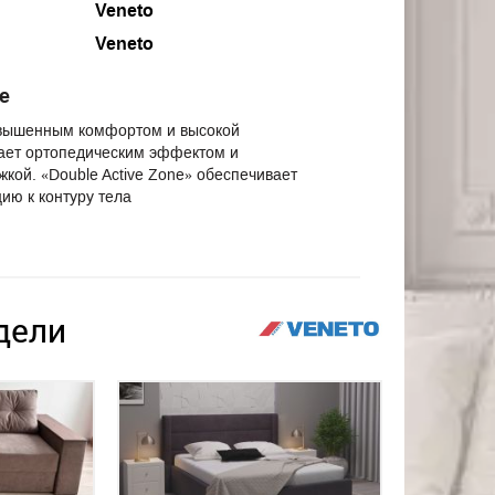
Veneto
Veneto
е
овышенным комфортом и высокой
ает ортопедическим эффектом и
кой. «Double Active Zone» обеспечивает
ию к контуру тела
дели