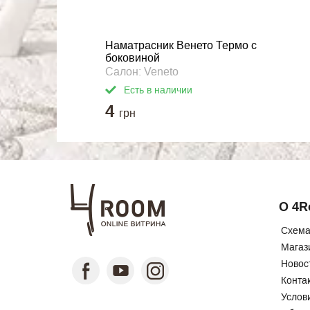
Наматрасник Венето Термо с
боковиной
Салон: Veneto
Есть в наличии
4
грн
О 4
Схема
Магаз
Новос
Конта
Услов