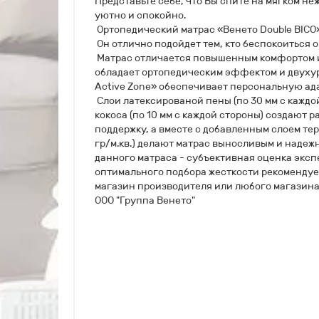
Представьте себе, что Вы спите на мягком не
уютно и спокойно.
Ортопедический матрас «Венето Double BICO
Он отлично подойдет тем, кто беспокоиться о
Матрас отличается повышенным комфортом 
обладает ортопедическим эффектом и двухур
Active Zone» обеспечивает персональную ада
Слои латексированой пены (по 30 мм с каждо
кокоса (по 10 мм с каждой стороны) создают
поддержку, а вместе с добавленным слоем те
гр/м.кв.) делают матрас выносливым и надеж
данного матраса - субъективная оценка эксп
оптимального подбора жесткости рекомендуе
магазин производителя или любого магазин
ООО "Группа Венето"