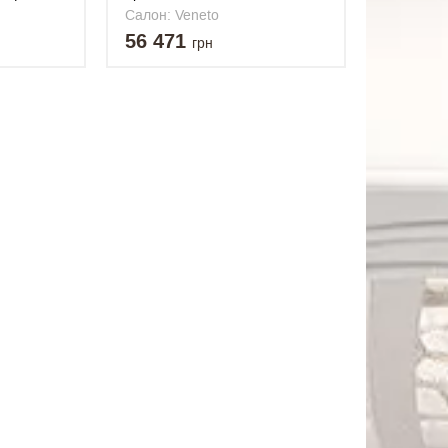
змом
подъемным механизмом
Салон: Veneto
56 471
грн