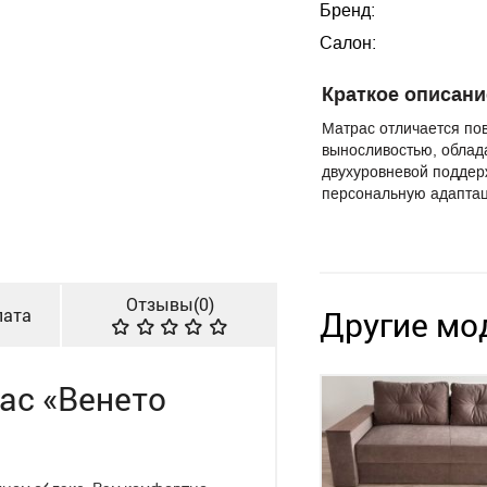
Бренд:
Салон:
Краткое описани
Матрас отличается п
выносливостью, облад
двухуровневой поддерж
персональную адаптац
Отзывы(
0
)
лата
Другие мо
ас «Венето