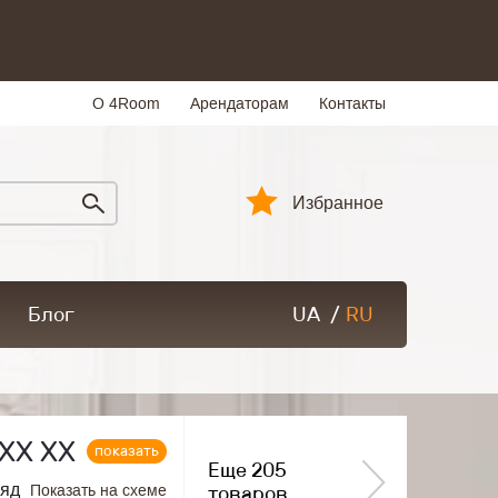
О 4Room
Арендаторам
Контакты
Избранное
Блог
UA
/
RU
ХХ ХХ
показать
Еще 205
ряд
Показать на схеме
товаров