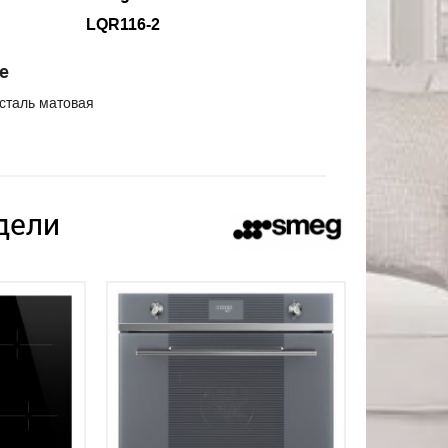
LQR116-2
е
сталь матовая
дели