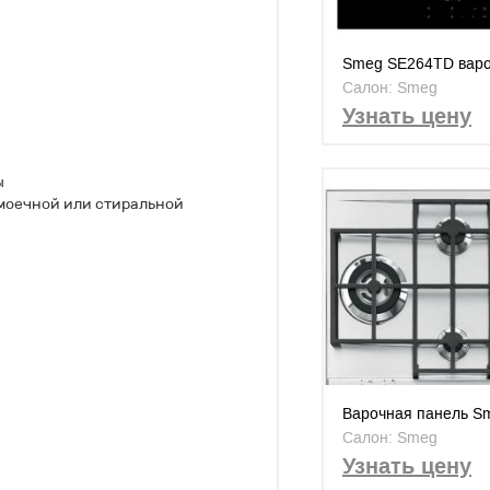
Smeg SE264TD вар
панель
Салон: Smeg
Узнать цену
ы
моечной или стиральной
Варочная панель S
P1641X
Салон: Smeg
Узнать цену