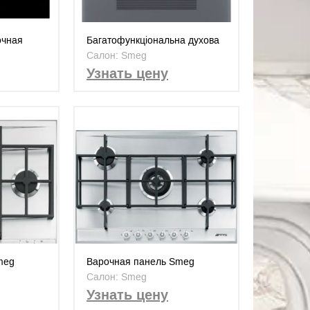
очная
Багатофункціональна духова
шафа, 60 см, Linea. Клас
Салон: Smeg
енергоспоживання А +
Узнать цену
meg
Варочная панель Smeg
P1752X
Салон: Smeg
Узнать цену