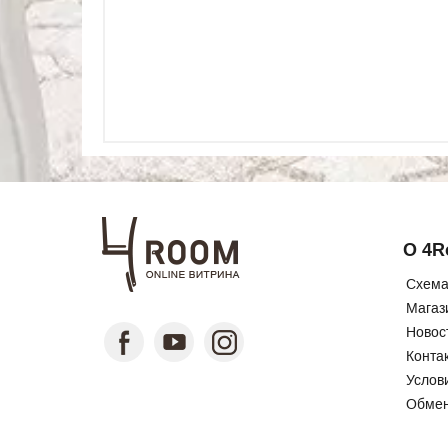
О 4
Схема
Магаз
Новос
Конта
Услов
Обмен