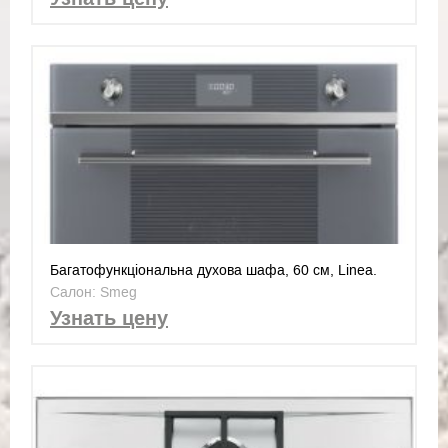
Багатофункціональна духова шафа, 60 см, Linea.
Клас енергоспоживання А +
Салон: Smeg
Узнать цену