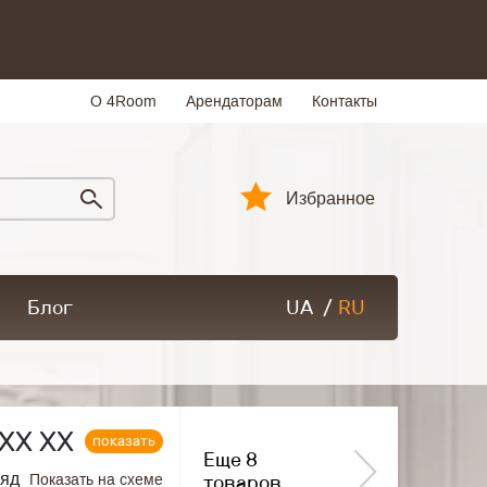
О 4Room
Арендаторам
Контакты
Избранное
Блог
UA
/
RU
ХХ ХХ
показать
Еще 8
ряд
Показать на схеме
товаров