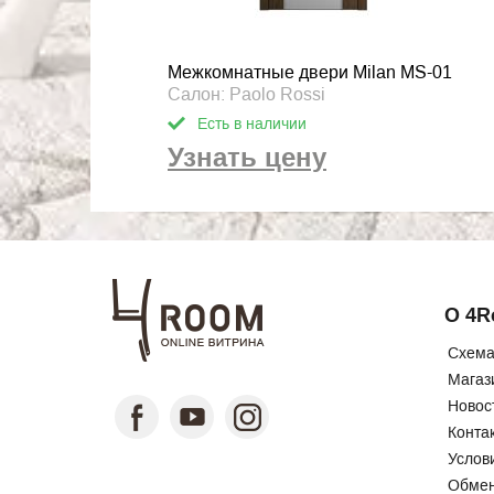
Межкомнатные двери Milan MS-01
Салон: Paolo Rossi
Есть в наличии
Узнать цену
О 4
Схема
Магаз
Новос
Конта
Услов
Обмен