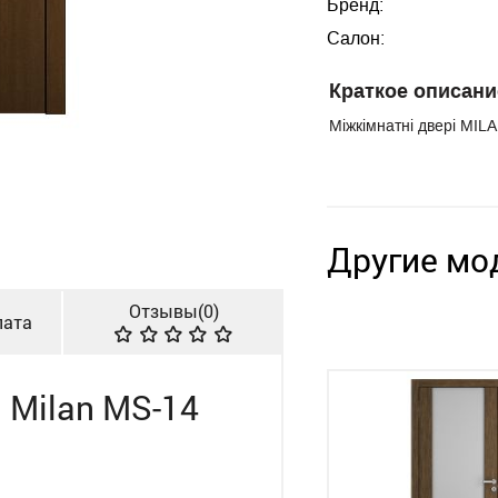
Бренд:
Салон:
Краткое описани
Міжкімнатні двері MIL
Другие мо
Отзывы(
0
)
лата
Milan MS-14