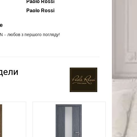
Paolo Rossi
Paolo Rossi
е
AN – любов з першого погляду!
дели