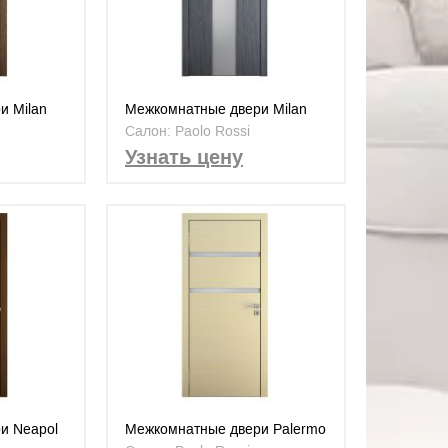
и Milan
Межкомнатные двери Milan
MS-11
Салон: Paolo Rossi
Узнать цену
и Neapol
Межкомнатные двери Palermo
PS-02 A