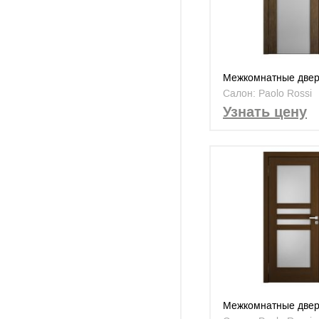
Межкомнатные двер
MS-01
Салон: Paolo Rossi
Узнать цену
Межкомнатные двер
NR-13