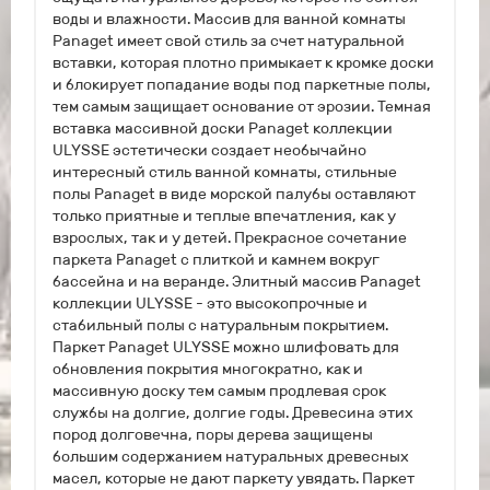
воды и влажности. Массив для ванной комнаты
Panaget имеет свой стиль за счет натуральной
вставки, которая плотно примыкает к кромке доски
и блокирует попадание воды под паркетные полы,
тем самым защищает основание от эрозии. Темная
вставка массивной доски Panaget коллекции
ULYSSE эстетически создает необычайно
интересный стиль ванной комнаты, стильные
полы Panaget в виде морской палубы оставляют
только приятные и теплые впечатления, как у
взрослых, так и у детей. Прекрасное сочетание
паркета Panaget с плиткой и камнем вокруг
бассейна и на веранде. Элитный массив Panaget
коллекции ULYSSE - это высокопрочные и
стабильный полы с натуральным покрытием.
Паркет Panaget ULYSSE можно шлифовать для
обновления покрытия многократно, как и
массивную доску тем самым продлевая срок
службы на долгие, долгие годы. Древесина этих
пород долговечна, поры дерева защищены
большим содержанием натуральных древесных
масел, которые не дают паркету увядать. Паркет