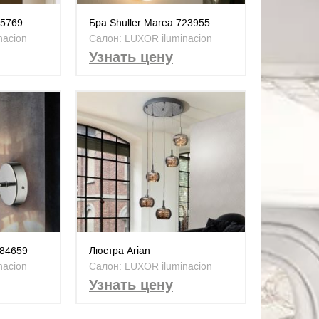
25769
Бра Shuller Marea 723955
nacion
Салон: LUXOR iluminacion
Узнать цену
584659
Люстра Arian
nacion
Салон: LUXOR iluminacion
Узнать цену