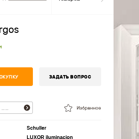
rgos
и
ПОКУПКУ
ЗАДАТЬ ВОПРОС
Избранное
Schuller
LUXOR iluminacion