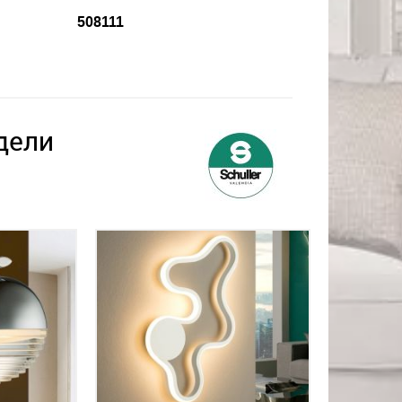
508111
дели