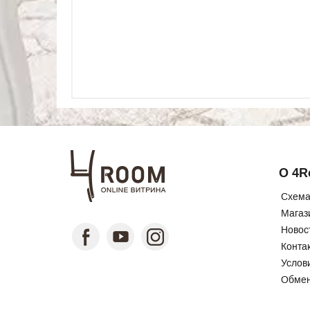
О 4
Схема
Магаз
Новос
Конта
Услов
Обмен