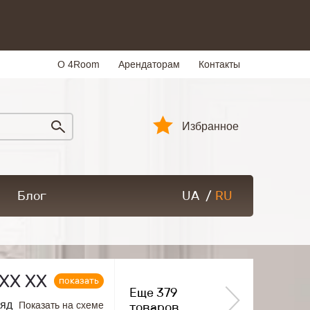
О 4Room
Арендаторам
Контакты
Избранное
Блог
UA
/
RU
ХХ ХХ
показать
Еще 379
ряд
Показать на схеме
товаров