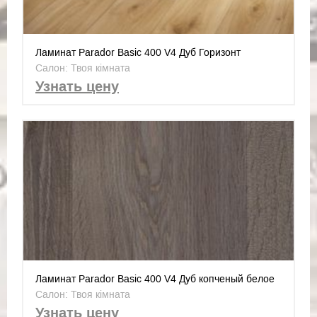
Ламинат Parador Basic 400 V4 Дуб Горизонт
натуральный 1593797
Салон: Твоя кімната
Узнать цену
Ламинат Parador Basic 400 V4 Дуб копченый белое
масло 1593796
Салон: Твоя кімната
Узнать цену