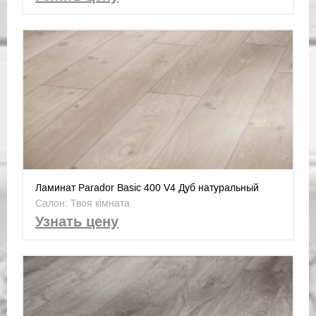
Ламинат Parador Basic 400 V4 Дуб натуральный
серый 1593798
Салон: Твоя кімната
Узнать цену