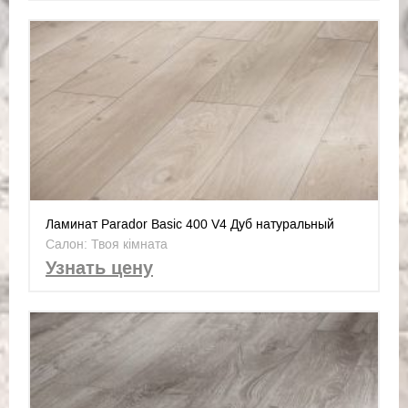
Ламинат Parador Basic 400 V4 Дуб натуральный
серый 1593798
Салон: Твоя кімната
Узнать цену