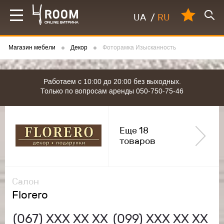
UA
/
RU
Магазин мебели
Декор
Фоторамка Изысканность
Работаем с 10:00 до 20:00 без выходных.
Только по вопросам аренды 050-750-75-46
Еще 18
товаров
Салон
Florero
(067)
ХХХ ХХ ХХ
(099)
ХХХ ХХ ХХ