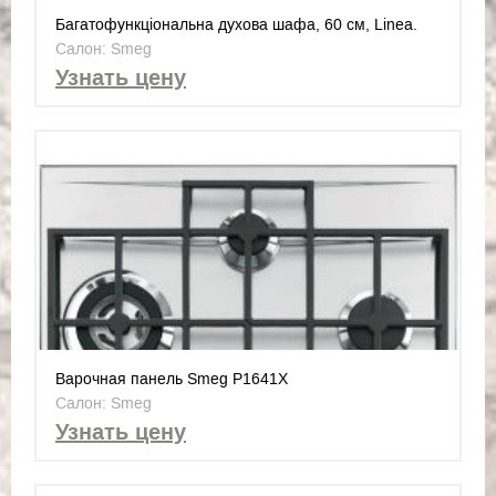
Багатофункціональна духова шафа, 60 см, Linea.
Клас енергоспоживання А +
Салон: Smeg
Узнать цену
Варочная панель Smeg P1641X
Салон: Smeg
Узнать цену