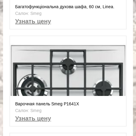
Багатофункціональна духова шафа, 60 см, Linea.
Клас енергоспоживання А +
Салон: Smeg
Узнать цену
Варочная панель Smeg P1641X
Салон: Smeg
Узнать цену