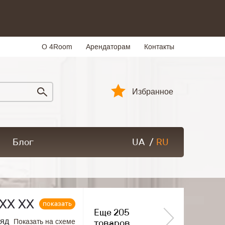
О 4Room
Арендаторам
Контакты
Избранное
Блог
UA
/
RU
ХХ ХХ
показать
Еще 205
ряд
Показать на схеме
товаров