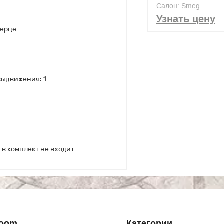
P1641X
Салон: Smeg
Узнать цену
верце
ыдвижения: 1
 в комплект не входит
Room
Категории