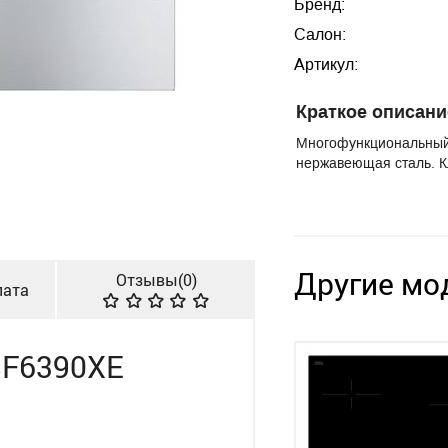
Бренд:
Салон:
Артикул:
Краткое описани
Многофункциональный 
нержавеющая сталь. К
Другие мо
Отзывы(
0
)
лата
SF6390XE