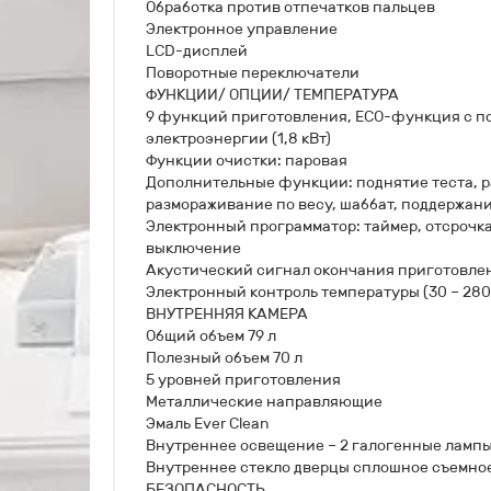
Обработка против отпечатков пальцев
Электронное управление
LCD-дисплей
Поворотные переключатели
ФУНКЦИИ/ ОПЦИИ/ ТЕМПЕРАТУРА
9 функций приготовления, ECO-функция с 
электроэнергии (1,8 кВт)
Функции очистки: паровая
Дополнительные функции: поднятие теста, 
размораживание по весу, шаббат, поддержание
Электронный программатор: таймер, отсрочк
выключение
Акустический сигнал окончания приготовле
Электронный контроль температуры (30 – 280
ВНУТРЕННЯЯ КАМЕРА
Общий объем 79 л
Полезный объем 70 л
5 уровней приготовления
Металлические направляющие
Эмаль Ever Clean
Внутреннее освещение – 2 галогенные ламп
Внутреннее стекло дверцы сплошное съемно
БЕЗОПАСНОСТЬ