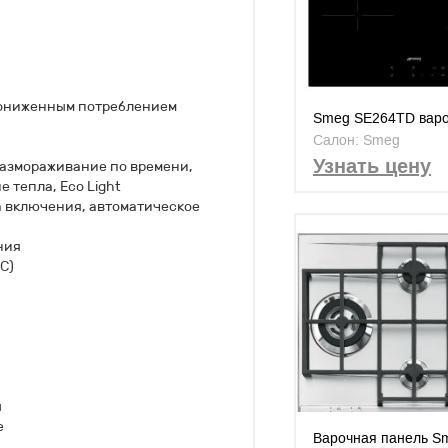
пониженным потреблением
Smeg SE264TD вар
панель
Салон: Smeg
Узнать цену
размораживание по времени,
 тепла, Eco Light
а включения, автоматическое
ния
С)
ы
е
Варочная панель S