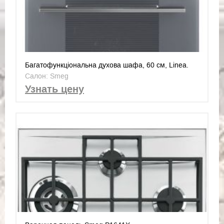
Багатофункціональна духова шафа, 60 см, Linea.
Клас енергоспоживання А +
Салон: Smeg
Узнать цену