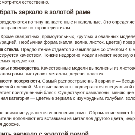
смотрится естественно.
брать зеркало в золотой раме
разделяются по типу на настенные и напольные. Это определяе
ся сравнение по характеристикам:
. Кроме квадратных, прямоугольных, круглых и овальных модел
урацией. Необычная форма (капля, волна, листок, цветок) прев
а стекла
. Предпочтение отдается экземплярам со стеклом 4-6 м
сируется качеством. Тонкие недорогие модели имеют неровную
емых предметов.
алы производства
. Качественные модели выполнены из листово
алом рамы выступают металлы, дерево, пластик.
ности поверхности
. Самый распространенный вариант — бесцве
иевой пленкой. Матовые варианты подвергаются специальной о
етает приглушенный блеск. Существуют хамелеоны, меняющие от
ная категория — цветные зеркала с изумрудным, голубым, зол
е внимание уделяется исполнению рамы. Обрамление может б
ители дополняют его вставками из металлов другого цвета, ин
я дороже.
пить зеркало с золотой рамой