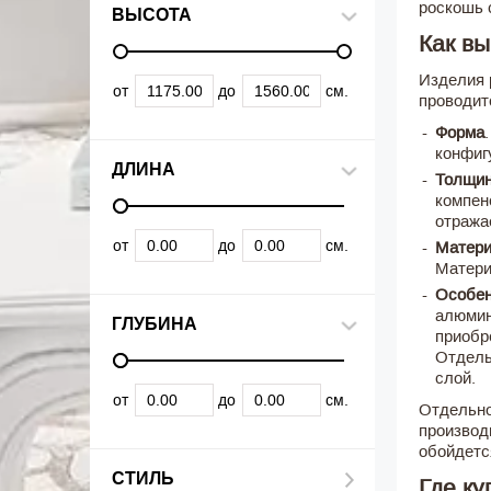
роскошь 
ВЫСОТА
Как вы
Изделия 
от
до
см.
проводит
Форма
конфиг
ДЛИНА
Толщин
компен
отража
от
до
см.
Матери
Матери
Особен
алюмин
ГЛУБИНА
приобр
Отдель
слой.
от
до
см.
Отдельно
производ
обойдетс
СТИЛЬ
Где ку