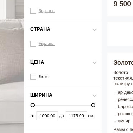
9 500
Зеркало
СТРАНА
Украина
Золото
ЦЕНА
Золото —
Люкс
текстиля
палитру 
ар-деко
ШИРИНА
ренесс
барокк
рококо;
от
до
см.
ампир.
Рамы с п