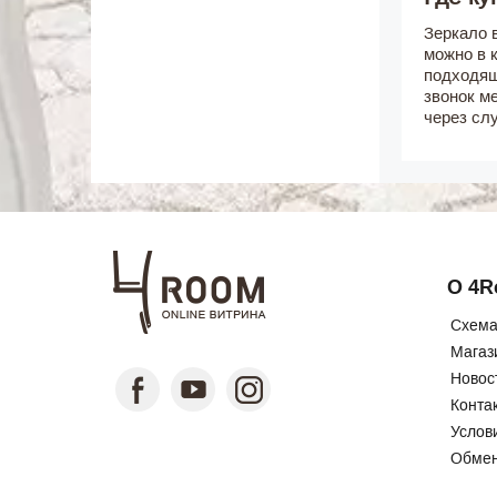
Зеркало 
можно в 
подходящ
звонок м
через сл
О 4
Схема
Магаз
Новос
Конта
Услов
Обмен