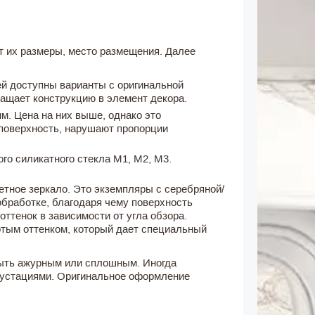
т их размеры, место размещения. Далее
ей доступны варианты с оригинальной
ращает конструкцию в элемент декора.
м. Цена на них выше, однако это
 поверхность, нарушают пропорции
го силикатного стекла М1, М2, М3.
тное зеркало. Это экземпляры с серебряной/
бработке, благодаря чему поверхность
тенок в зависимости от угла обзора.
отым оттенком, который дает специальный
ыть ажурным или сплошным. Иногда
крустациями. Оригинальное оформление