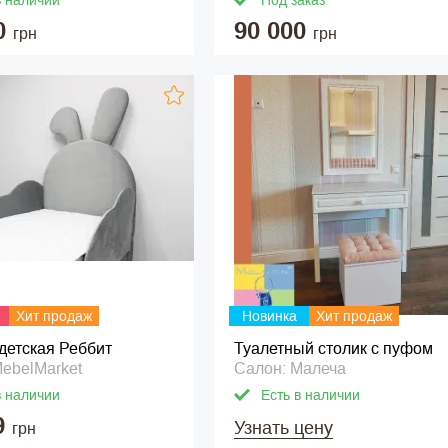
в наличии
Под заказ
0
90 000
грн
грн
Хит продаж
Новинка
Хит продаж
детская Реббит
Туалетный столик с пуфом
ebelMarket
Салон: Малеча
в наличии
Есть в наличии
9
Узнать цену
грн