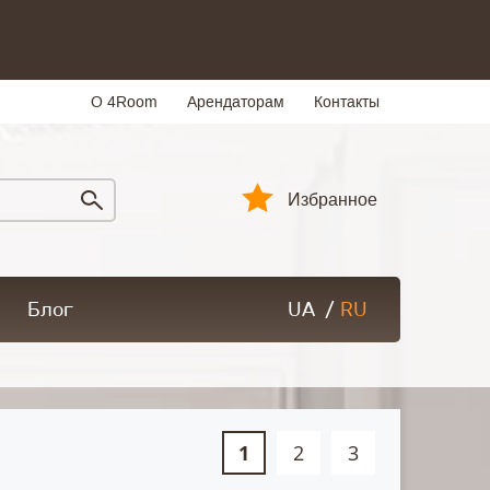
О 4Room
Арендаторам
Контакты
Избранное
Блог
UA
/
RU
1
2
3