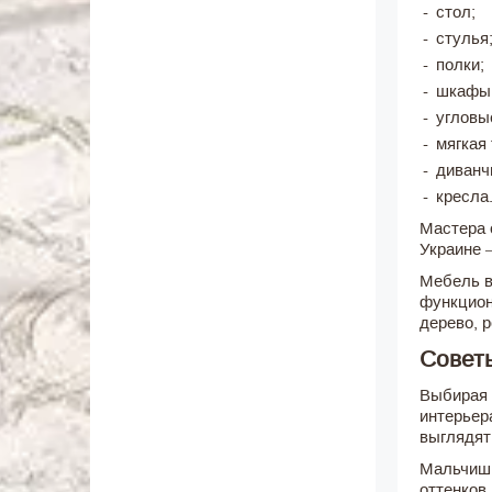
стол;
стулья
полки;
шкафы
угловы
мягкая 
диванч
кресла
Мастера 
Украине 
Мебель в
функцион
дерево, р
Советы
Выбирая 
интерьер
выглядят
Мальчишк
оттенков