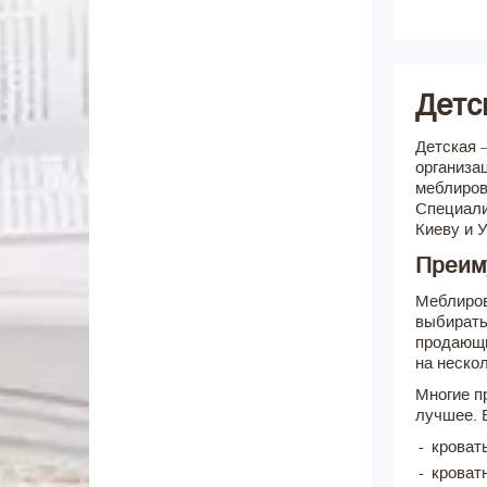
Детс
Детская 
организа
меблиров
Специали
Киеву и 
Преим
Меблиров
выбирать
продающи
на неско
Многие п
лучшее. 
кровать
кроват