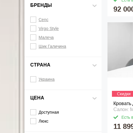
Есть 
БРЕНДЫ
92 00
Cenc
Virgo Style
Малеча
Шик Галичина
СТРАНА
Украина
Скидки
ЦЕНА
Кровать 
Салон: M
Доступная
Есть 
Люкс
11 89