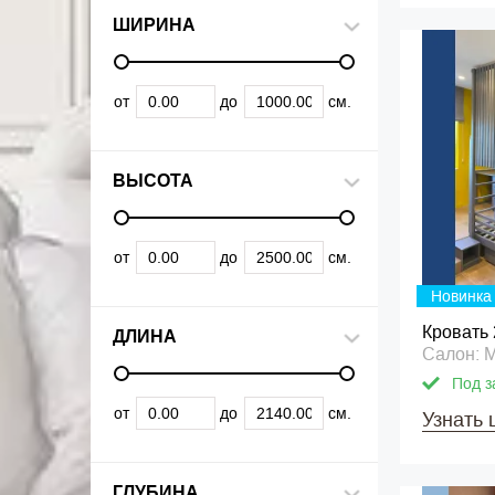
ШИРИНА
от
до
см.
ВЫСОТА
от
до
см.
Новинка
Кровать 
ДЛИНА
Салон: 
Под з
от
до
см.
Узнать 
ГЛУБИНА