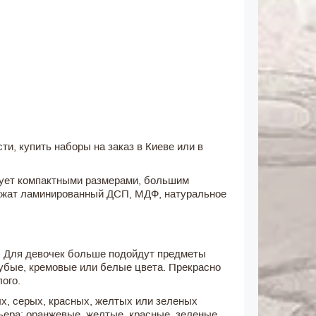
и, купить наборы на заказ в Киеве или в
дует компактными размерами, большим
ужат ламинированный ДСП, МДФ, натуральное
м. Для девочек больше подойдут предметы
убые, кремовые или белые цвета. Прекрасно
лого.
х, серых, красных, желтых или зеленых
ера: оранжевые, желтые, красные, зеленые.