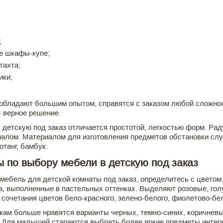
;
;
е шкафы-купе;
тахта;
ики;
.
обладают большим опытом, справятся с заказом любой сложност
– верное решение.
 детскую под заказ отличается простотой, легкостью форм. Ра
алом. Материалом для изготовления предметов обстановки сл
отанг, бамбук.
 по выбору мебели в детскую под заказ
мебель для детской комнаты под заказ, определитесь с цвето
а, выполненные в пастельных оттенках. Выделяют розовые, гол
 сочетания цветов бело-красного, зелено-белого, фиолетово-бе
ам больше нравятся варианты черных, темно-синих, коричневы
. Для малышей стараются выбрать более яркие предметы интерь