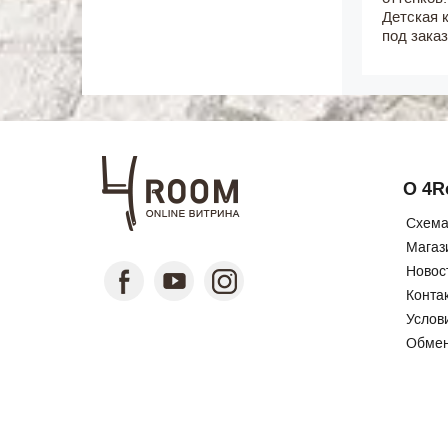
Детская 
под зака
О 4
Схема
Магаз
Новос
Конта
Услов
Обмен