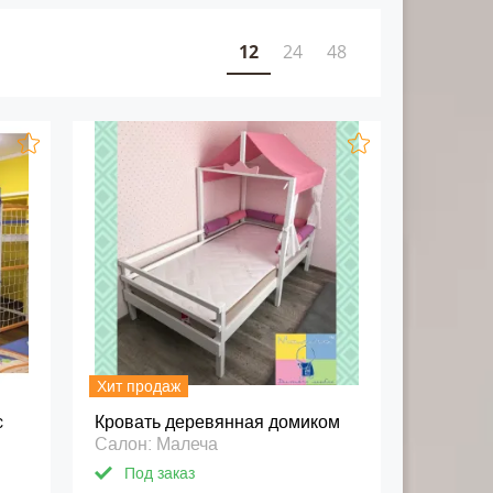
12
24
48
Хит продаж
с
Кровать деревянная домиком
Салон: Малеча
Под заказ