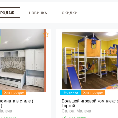
НОВИНКА
СКИДКИ
ПРОДАЖ
Хит продаж
Новинка
Хит продаж
комната в стиле (
Большой игровой комплекс 
)
Горкой
Малеча
Салон: Малеча