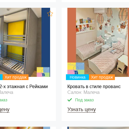
Хит продаж
Новинка
Хит продаж
2-х этажная с Рейками
Кровать в стиле прованс
Малеча
Салон: Малеча
аказ
Под заказ
цену
Узнать цену