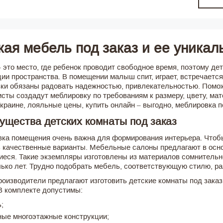
кая мебель под заказ и ее уникал
– это место, где ребенок проводит свободное время, поэтому де
ции пространства. В помещении малыш спит, играет, встречаетс
ки обязаны радовать надежностью, привлекательностью. Помо
сты создадут меблировку по требованиям к размеру, цвету, ма
Украине, лояльные цены, купить онлайн – выгодно, меблировка п
ущества детских комнаты под заказ
ка помещения очень важна для формирования интерьера. Чтобы
 качественные варианты. Мебельные салоны предлагают в осн
еся. Такие экземпляры изготовлены из материалов сомнительно
лько лет. Трудно подобрать мебель, соответствующую стилю, р
роизводители предлагают изготовить детские комнаты под зак
В комплекте допустимы:
;
ные многоэтажные конструкции;