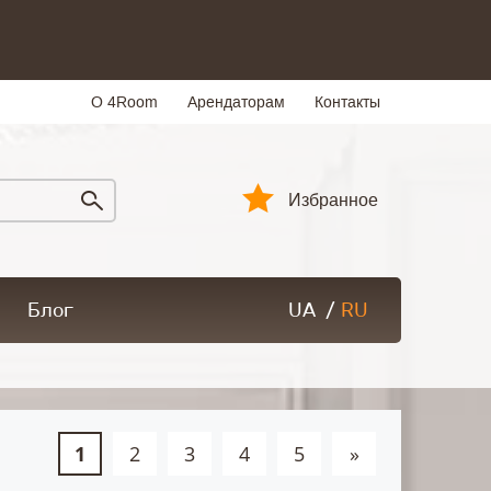
О 4Room
Арендаторам
Контакты
Избранное
Блог
UA
/
RU
1
2
3
4
5
»