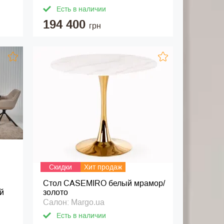
Есть в наличии
194 400
грн
Скидки
Хит продаж
Стол CASEMIRO белый мрамор/
й
золото
Салон: Margo.ua
Есть в наличии