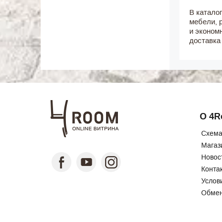
В катало
мебели, 
и эконом
доставка 
О 4
Схема
Магаз
Новос
Конта
Услов
Обмен