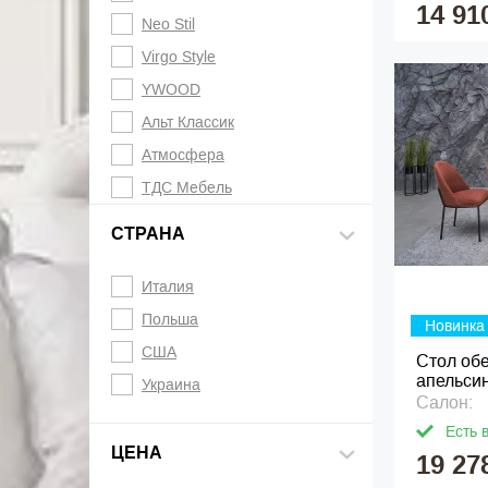
14 91
Neo Stil
Virgo Style
YWOOD
Альт Классик
Атмосфера
ТДС Мебель
СТРАНА
Италия
Польша
Новинка
США
Стол об
апельси
Украина
Салон:
Есть 
ЦЕНА
19 27