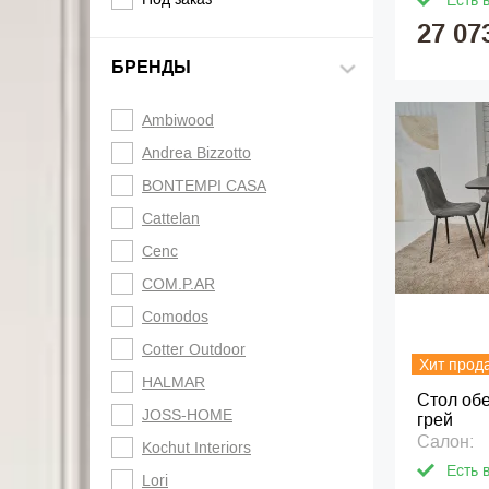
Есть 
27 07
БРЕНДЫ
Ambiwood
Andrea Bizzotto
BONTEMPI CASA
Cattelan
Cenc
COM.P.AR
Comodos
Cotter Outdoor
Хит прод
HALMAR
Стол об
JOSS-HOME
грей
Салон:
Kochut Interiors
Есть 
Lori