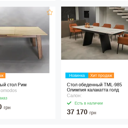
аж
Новинка
Хит продаж
ый стол Рим
Стол обеденный ТМL-985
Олимпия калакатта голд
Comodos
Салон:
аказ
Есть в наличии
0
грн
37 170
грн