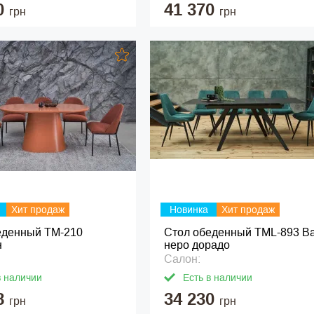
0
41 370
грн
грн
Хит продаж
Новинка
Хит продаж
еденный ТМ-210
Стол обеденный TML-893 В
н
неро дорадо
Салон:
в наличии
Есть в наличии
8
34 230
грн
грн