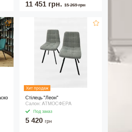
11 451 грн.
15 269 грн
Хит продаж
аско
Стілець "Леон"
Салон: АТМОСФЕРА
Под заказ
5 420
грн