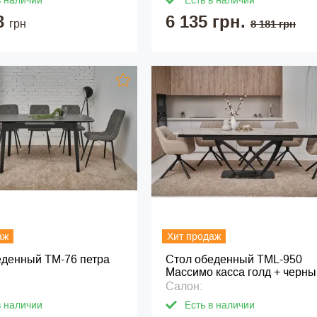
в наличии
Есть в наличии
3
6 135 грн.
грн
8 181 грн
аж
Хит продаж
еденный ТМ-76 петра
Стол обеденный TML-950
Массимо касса голд + черны
Салон:
в наличии
Есть в наличии