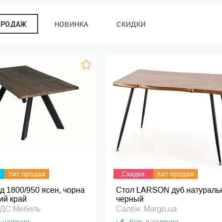
НОВИНКА
СКИДКИ
ПРОДАЖ
Хит продаж
Скидки
Хит продаж
д 1800/950 ясен, чорна
Стол LARSON дуб натураль
кий край
черный
ТДС Мебель
Салон: Margo.ua