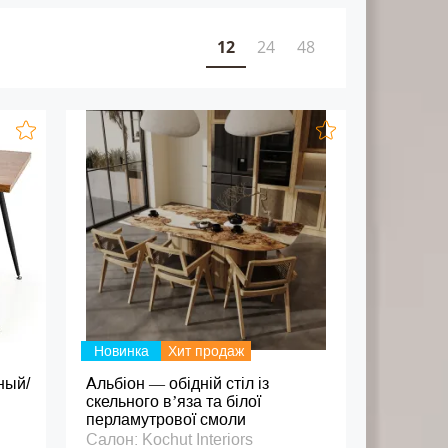
12
24
48
Новинка
Хит продаж
ный/
Альбіон — обідній стіл із
скельного в’яза та білої
перламутрової смоли
Салон: Kochut Interiors