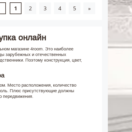
1
2
3
4
5
»
упка онлайн
ьном магазине 4room. Это наиболее
ды зарубежных и отечественных
дственники. Поэтому конструкция, цвет,
ра
ром. Место расположения, количество
 роль. Плюс присутствующие должны
о передвижения.