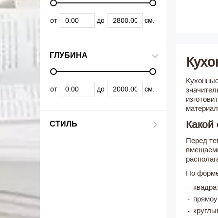
от
до
см.
ГЛУБИНА
Кухо
Кухонные
от
до
см.
значител
изготовит
материал
Какой 
СТИЛЬ
Перед те
вмещаемы
располаг
По форм
квадра
прямоу
круглы