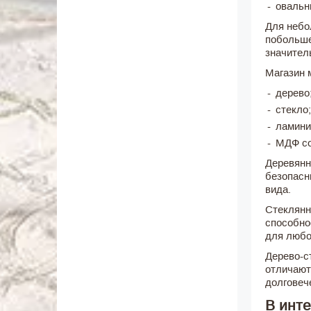
овальн
Для небо
побольше
значител
Магазин 
дерево
стекло;
ламини
МДФ со
Деревянн
безопасн
вида.
Стеклянн
способно
для любо
Дерево-с
отличают
долговеч
В инте