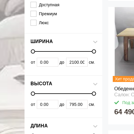
Доступная
Премиум
Люкс
ШИРИНА
от
до
см.
Хит прод
ВЫСОТА
Обеденн
Салон: 
Под з
от
до
см.
64 49
ДЛИНА