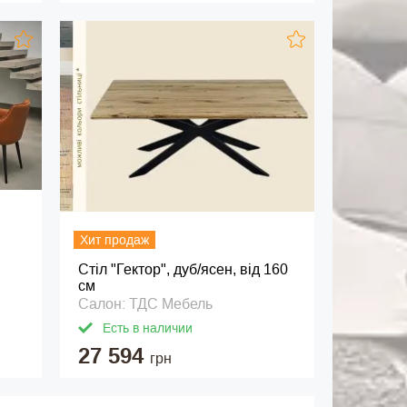
Хит продаж
Стіл "Гектор", дуб/ясен, від 160
см
Салон: ТДС Мебель
Есть в наличии
27 594
грн