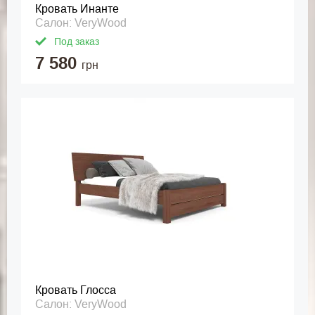
Кровать Инанте
Салон: VeryWood
Под заказ
7 580
грн
Кровать Глосса
Салон: VeryWood