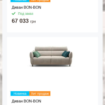
Диван BON-BON
Под заказ
67 033
грн
Новинка
Хит продаж
Диван BON-BON